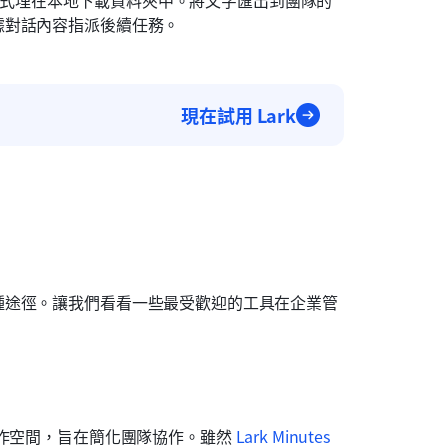
案的形式埋在本地下載資料夾中。將文字匯出到團隊的
據對話內容指派後續任務。
現在試用 Lark
種途徑。讓我們看看一些最受歡迎的工具在企業管
作空間，旨在簡化團隊協作。雖然 
Lark Minutes