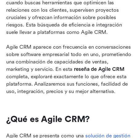
cuando buscas herramientas que optimicen las 
Integraciones de Agile CRM
relaciones con los clientes, supervisen proyectos 
Precios de Agile CRM: descubriendo el costo
cruciales y ofrezcan información sobre posibles 
real
riesgos. Esta búsqueda de eficiencia e integración 
suele llevar a plataformas como Agile CRM.
Ventajas y desventajas de Agile CRM: una
mirada imparcial a las experiencias de los
Agile CRM aparece con frecuencia en conversaciones 
usuarios
sobre software empresarial todo en uno, prometiendo 
una combinación de capacidades de ventas, 
Alternativas a Agile CRM y cómo se comparan
marketing y servicio. En esta 
reseña de Agile CRM
Considera la mejor alternativa a Agile CRM:
completa, exploraré exactamente lo que ofrece esta 
Lark
plataforma. Analizaremos sus funciones, facilidad de 
uso, integración, precios y su mejor alternativa.
Cómo elegir tu plataforma principal:
consideraciones estratégicas para Agile CRM y
Lark
¿Qué es Agile CRM?
Conclusión
Preguntas frecuentes
Agile CRM se presenta como una 
solución de gestión 