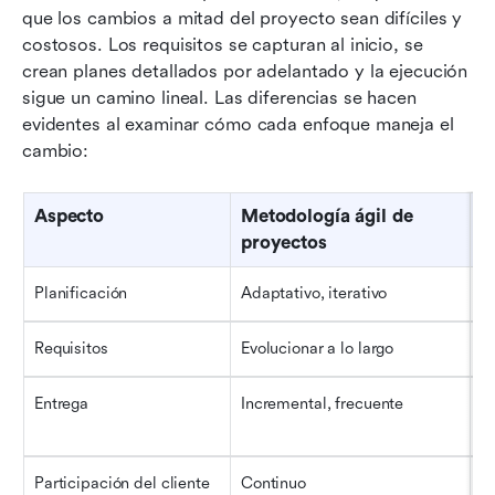
que los cambios a mitad del proyecto sean difíciles y 
costosos. Los requisitos se capturan al inicio, se 
crean planes detallados por adelantado y la ejecución 
sigue un camino lineal. Las diferencias se hacen 
evidentes al examinar cómo cada enfoque maneja el 
cambio:
Aspecto
Metodología ágil de 
C
proyectos
Planificación
Adaptativo, iterativo
F
Requisitos
Evolucionar a lo largo
B
Entrega
Incremental, frecuente
L
fi
Participación del cliente
Continuo
Pr