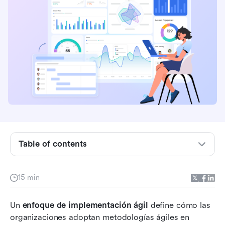
Conceptos básicos de Agile: de la metodología
Agile a los métodos de gestión Agile
Metodología ágil de proyectos vs. métodos
Table of contents
tradicionales
Diseñando tu enfoque de implementación ágil
15 min
Implementación ágil de arriba hacia abajo vs. de
Un 
abajo hacia arriba vs. híbrida
enfoque de implementación ágil
 define cómo las 
organizaciones adoptan metodologías ágiles en 