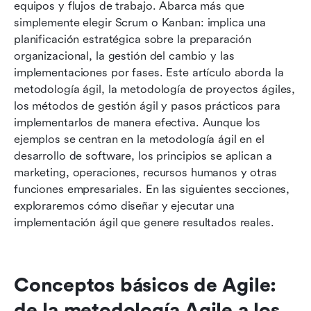
Elegir tu metodología y marco de trabajo ágil
equipos y flujos de trabajo. Abarca más que 
para proyectos
simplemente elegir Scrum o Kanban: implica una 
planificación estratégica sobre la preparación 
Metodología práctica de implementación ágil:
organizacional, la gestión del cambio y las 
paso a paso
implementaciones por fases. Este artículo aborda la 
metodología ágil, la metodología de proyectos ágiles, 
Utiliza Lark para una implementación ágil que se
los métodos de gestión ágil y pasos prácticos para 
ajuste al ritmo de tu equipo
implementarlos de manera efectiva. Aunque los 
Gestión del cambio para la implementación ágil
ejemplos se centran en la metodología ágil en el 
desarrollo de software, los principios se aplican a 
Gobernanza y cumplimiento en un método de
marketing, operaciones, recursos humanos y otras 
gestión ágil
funciones empresariales. En las siguientes secciones, 
exploraremos cómo diseñar y ejecutar una 
Desafíos comunes en la implementación ágil y
implementación ágil que genere resultados reales.
maneras de evitarlos
Conclusión
Preguntas frecuentes
Conceptos básicos de Agile: 
de la metodología Agile a los 
Lectura relacionada