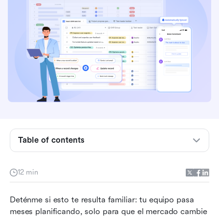
¿Qué es la metodología Agile?
Table of contents
Valores fundamentales y principios detrás de la
metodología Ágil
12 min
Cómo funciona realmente la metodología Agile
Deténme si esto te resulta familiar: tu equipo pasa 
con ejemplos
meses planificando, solo para que el mercado cambie 