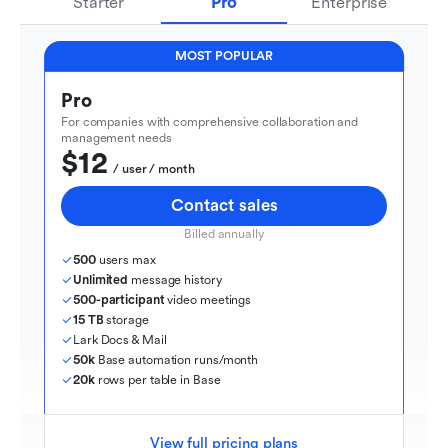
Starter
Pro
Enterprise
MOST POPULAR
Pro
For companies with comprehensive collaboration and 
management needs
$12
  / user / month
Contact sales
Billed annually
500
 users max
Unlimited
 message history
500-participant
 video meetings
15 TB
 storage
Lark Docs & Mail
50k
 Base automation runs/month
20k
 rows per table in Base
View full pricing plans