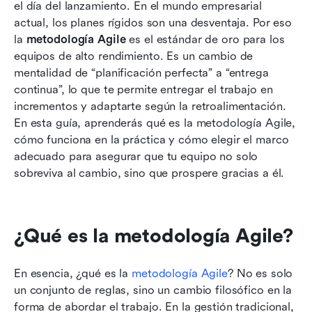
6 tipos populares de metodología Agile y
el día del lanzamiento. En el mundo empresarial 
cuándo utilizarlos
actual, los planes rígidos son una desventaja. Por eso 
la 
metodología Agile
 es el estándar de oro para los 
Hora de acción: Cómo Lark respalda los flujos
equipos de alto rendimiento. Es un cambio de 
de trabajo de la metodología Ágil
mentalidad de “planificación perfecta” a “entrega 
continua”, lo que te permite entregar el trabajo en 
Cómo decidir si la metodología Agile es
incrementos y adaptarte según la retroalimentación. 
adecuada para tu equipo
En esta guía, aprenderás qué es la metodología Agile, 
Conocimiento adicional: metodología Ágil vs
cómo funciona en la práctica y cómo elegir el marco 
metodología en Cascada
adecuado para asegurar que tu equipo no solo 
sobreviva al cambio, sino que prospere gracias a él.
Conclusión
Preguntas frecuentes
¿Qué es la metodología Agile?
Lecturas relacionadas
En esencia, ¿qué es la 
metodología Agile
? No es solo 
un conjunto de reglas, sino un cambio filosófico en la 
forma de abordar el trabajo. En la gestión tradicional, 