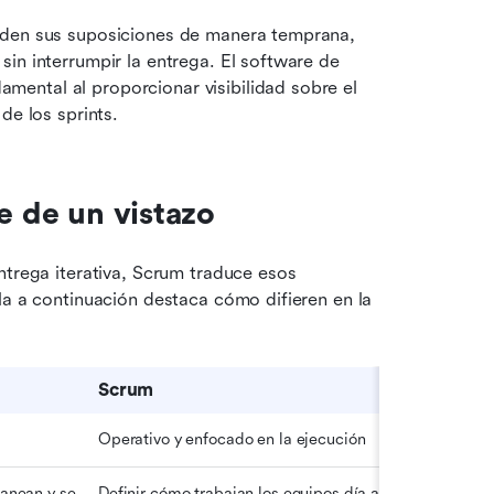
Este enfoque permite que los equipos de software validen sus suposiciones de manera temprana, 
in interrumpir la entrega. El software de 
ental al proporcionar visibilidad sobre el 
de los sprints.
e de un vistazo
ntrega iterativa, Scrum traduce esos 
la a continuación destaca cómo difieren en la 
Scrum
Operativo y enfocado en la ejecución
anean y se 
Definir cómo trabajan los equipos día a 