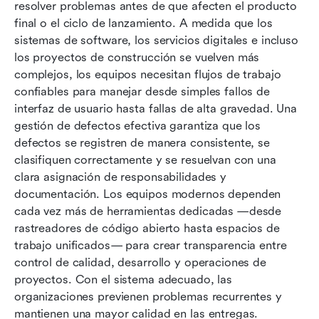
Cómo configurar el ciclo de vida de la gestión
resolver problemas antes de que afecten el producto 
de defectos
final o el ciclo de lanzamiento. A medida que los 
sistemas de software, los servicios digitales e incluso 
Capacidades clave en el software moderno de
los proyectos de construcción se vuelven más 
gestión de defectos
complejos, los equipos necesitan flujos de trabajo 
confiables para manejar desde simples fallos de 
8 mejores herramientas de gestión de defectos
interfaz de usuario hasta fallas de alta gravedad. Una 
para equipos de software
gestión de defectos efectiva garantiza que los 
Elegir la herramienta adecuada de gestión de
defectos se registren de manera consistente, se 
defectos para tu equipo
clasifiquen correctamente y se resuelvan con una 
clara asignación de responsabilidades y 
Errores comunes que cometen los equipos al
documentación. Los equipos modernos dependen 
reportar defectos
cada vez más de herramientas dedicadas —desde 
rastreadores de código abierto hasta espacios de 
Conclusión
trabajo unificados— para crear transparencia entre 
Preguntas frecuentes
control de calidad, desarrollo y operaciones de 
proyectos. Con el sistema adecuado, las 
Lecturas relacionadas
organizaciones previenen problemas recurrentes y 
mantienen una mayor calidad en las entregas.