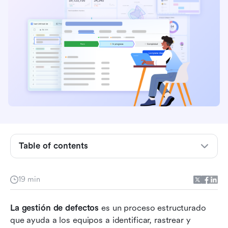
Conclusiones clave: Los 8 principales sistemas
de gestión de defectos
Tabla de resumen de las principales
Table of contents
herramientas de gestión de defectos
¿Qué es la gestión de defectos?
19 min
Sistemas de gestión de defectos vs
La gestión de defectos
rastreadores de errores tradicionales
 es un proceso estructurado 
que ayuda a los equipos a identificar, rastrear y 