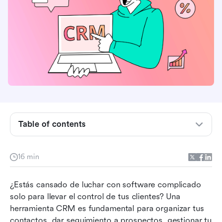
Comprender el CRM sencillo: qué es y por qué
Table of contents
es importante
¿Es un CRM sencillo adecuado para ti?
16 min
Compara los mejores softwares simples de
¿Estás cansado de luchar con software complicado 
CRM
solo para llevar el control de tus clientes? Una 
Las 10 principales soluciones simples de
herramienta CRM es fundamental para organizar tus 
software CRM
contactos, dar seguimiento a prospectos, gestionar tu 