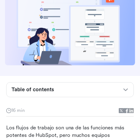
¿Qué son los flujos de trabajo de HubSpot?
Cómo funcionan los flujos de trabajo de
Table of contents
automatización de HubSpot
Secuencias de HubSpot vs flujos de trabajo:
16 min
¿Cuál es la diferencia?
Ejemplos de flujos de trabajo de HubSpot que
Los flujos de trabajo son una de las funciones más 
puedes crear
potentes de HubSpot, pero muchos equipos 