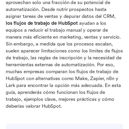
aprovechan solo una fracción de su potencial de 
Cómo crear flujos de trabajo en HubSpot
automatización. Desde nutrir prospectos hasta 
Limitaciones de los flujos de trabajo de
asignar tareas de ventas y depurar datos del CRM, 
HubSpot que debes conocer
los flujos de trabajo de HubSpot
 ayudan a los 
equipos a reducir el trabajo manual y operar de 
Conoce Lark: plataforma todo en uno con
manera más eficiente en marketing, ventas y servicio. 
automatización de flujos de trabajo integrada
Sin embargo, a medida que los procesos escalan, 
suelen aparecer limitaciones como los límites de flujos 
HubSpot vs. Lark: Comparativa de mejores
de trabajo, las reglas de inscripción y la necesidad de 
prácticas de flujo de trabajo
herramientas externas de automatización. Por eso, 
Conclusión
muchas empresas comparan los flujos de trabajo de 
HubSpot con alternativas como Make, Zapier, n8n y 
Preguntas frecuentes
Lark para encontrar la opción más adecuada. En esta 
guía, aprenderás cómo funcionan los flujos de 
Lecturas relacionadas
trabajo, ejemplos clave, mejores prácticas y cómo 
deberías valorar HubSpot.