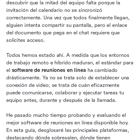
descubrir que la mitad del equipo falta porque la 
invitación del calendario no se sincronizó 
Características importantes de las herramientas
correctamente. Una vez que todos finalmente llegan, 
para reuniones en línea que debes buscar
alguien intenta compartir su pantalla, pero el enlace 
Cómo elegir aplicaciones para reuniones en
del documento que pega en el chat requiere que 
línea
solicites acceso.
Conclusión
Todos hemos estado ahí. A medida que los entornos 
de trabajo remoto e híbrido maduran, el estándar para 
Preguntas frecuentes
el 
software de reuniones en línea
 ha cambiado 
Lectura relacionada
drásticamente. Ya no se trata solo de establecer una 
conexión de video; se trata de cuán eficazmente 
puede comunicarse, colaborar y ejecutar tareas tu 
equipo antes, durante y después de la llamada.
He pasado mucho tiempo probando y evaluando el 
mejor software de reuniones en línea disponible hoy. 
En esta guía, desglosaré las principales plataformas, 
destacando dónde sobresalen, dónde tienen 