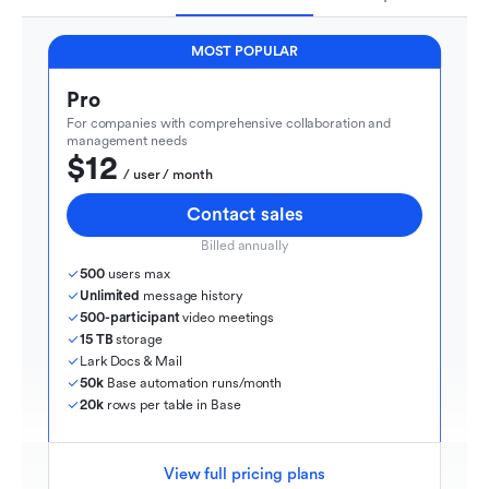
MOST POPULAR
Pro
For companies with comprehensive collaboration and 
management needs
$12
  / user / month
Contact sales
Billed annually
500
 users max
Unlimited
 message history
500-participant
 video meetings
15 TB
 storage
Lark Docs & Mail
50k
 Base automation runs/month
20k
 rows per table in Base
View full pricing plans