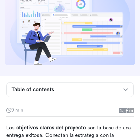
¿Qué son los objetivos del proyecto?
Diferencias entre: objetivos de gestión de
proyectos vs objetivos de proyectos
4 tipos de objetivos de proyecto que los
Table of contents
equipos deben definir
4 ejemplos de objetivos de proyecto en
9 min
escenarios comunes
Cómo establecer metas de proyecto
Los 
objetivos claros del proyecto
 son la base de una 
entrega exitosa. Conectan la estrategia con la 
Hora de actuar: convierte los objetivos de tu