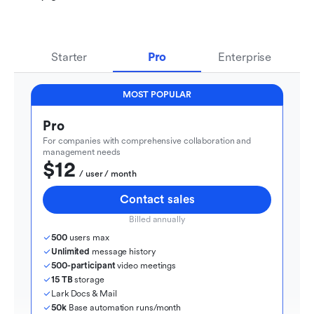
Starter
Pro
Enterprise
MOST POPULAR
Pro
For companies with comprehensive collaboration and 
management needs
$12
  / user / month
Contact sales
Billed annually
500
 users max
Unlimited
 message history
500-participant
 video meetings
15 TB
 storage
Lark Docs & Mail
50k
 Base automation runs/month