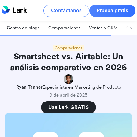
Contáctanos
Prueba gratis
Centro de blogs
Comparaciones
Ventas y CRM
Gest
Comparaciones
Smartsheet vs. Airtable: Un
análisis comparativo en 2026
Ryan Tanner
Especialista en Marketing de Producto
9 de abril de 2025
Usa Lark GRATIS
Smartsheet vs. Airtable en resumen
Smartsheet vs. Airtable: ¿Cuál tiene las mejores