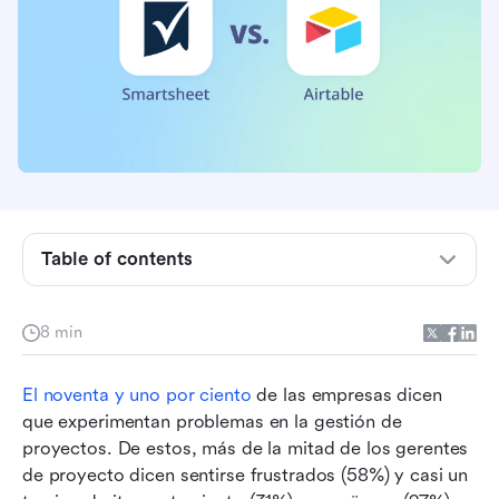
características?
Smartsheet vs. Airtable: ¿Cuál tiene las mejores
integraciones?
Smartsheet vs. Airtable: ¿Cuál tiene el mejor
precio?
Smartsheet vs. Airtable: ¿Cuál es el más fácil de
usar?
Table of contents
Smartsheet vs. Airtable: ¿Cuál es el más seguro
y cumple con las normativas?
Smartsheet vs. Airtable: ¿Qué están diciendo
8 min
otros usuarios?
El noventa y uno por ciento
 de las empresas dicen 
Smartsheet vs. Airtable: ¿Cuál es el adecuado
que experimentan problemas en la gestión de 
para ti?
proyectos. De estos, más de la mitad de los gerentes 
A smarter alternative: Lark
de proyecto dicen sentirse frustrados (58%) y casi un 