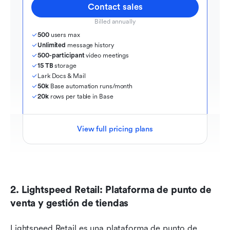
Contact sales
Billed annually
500
 users max
Unlimited
 message history
500-participant
 video meetings
15 TB
 storage
Lark Docs & Mail
50k
 Base automation runs/month
20k
 rows per table in Base
View full pricing plans
2. Lightspeed Retail: Plataforma de punto de 
venta y gestión de tiendas
Lightspeed Retail es una plataforma de punto de 