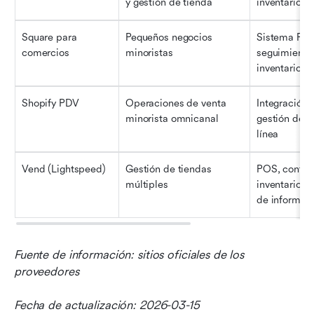
y gestión de tienda
inventario, a
Square para 
Pequeños negocios 
Sistema POS
comercios
minoristas
seguimiento 
inventario
Shopify PDV
Operaciones de venta 
Integración 
minorista omnicanal
gestión de ti
línea
Vend (Lightspeed)
Gestión de tiendas 
POS, control
múltiples
inventario, g
de informes
Fuente de información: sitios oficiales de los 
proveedores
Fecha de actualización: 2026-03-15