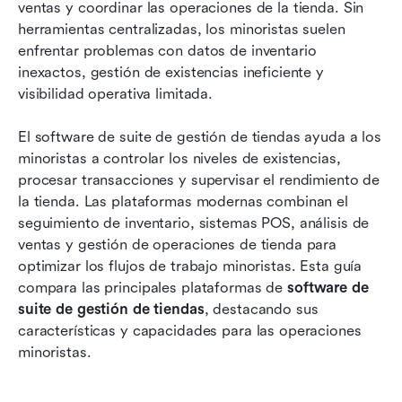
Lista completa: Las 15 mejores suites para la
ventas y coordinar las operaciones de la tienda. Sin 
gestión de tiendas
herramientas centralizadas, los minoristas suelen 
enfrentar problemas con datos de inventario 
Cómo elegir el software adecuado de suite para
inexactos, gestión de existencias ineficiente y 
la gestión de tiendas
visibilidad operativa limitada.
Tendencias emergentes en software de gestión
El software de suite de gestión de tiendas ayuda a los 
minorista
minoristas a controlar los niveles de existencias, 
Conclusión
procesar transacciones y supervisar el rendimiento de 
la tienda. Las plataformas modernas combinan el 
Preguntas frecuentes
seguimiento de inventario, sistemas POS, análisis de 
ventas y gestión de operaciones de tienda para 
Lectura relacionada
optimizar los flujos de trabajo minoristas. Esta guía 
compara las principales plataformas de 
software de 
suite de gestión de tiendas
, destacando sus 
características y capacidades para las operaciones 
minoristas.