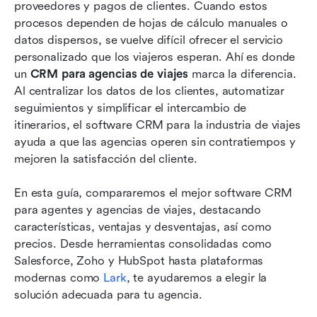
10 mejores software de CRM para agentes y
proveedores y pagos de clientes. Cuando estos 
agencias de viajes
procesos dependen de hojas de cálculo manuales o 
datos dispersos, se vuelve difícil ofrecer el servicio 
Conclusión
personalizado que los viajeros esperan. Ahí es donde 
un 
Preguntas frecuentes
CRM para agencias de viajes
 marca la diferencia. 
Al centralizar los datos de los clientes, automatizar 
Lecturas relacionadas
seguimientos y simplificar el intercambio de 
itinerarios, el software CRM para la industria de viajes 
ayuda a que las agencias operen sin contratiempos y 
mejoren la satisfacción del cliente.
En esta guía, compararemos el mejor software CRM 
para agentes y agencias de viajes, destacando 
características, ventajas y desventajas, así como 
precios. Desde herramientas consolidadas como 
Salesforce, Zoho y HubSpot hasta plataformas 
modernas como 
Lark
, te ayudaremos a elegir la 
solución adecuada para tu agencia.