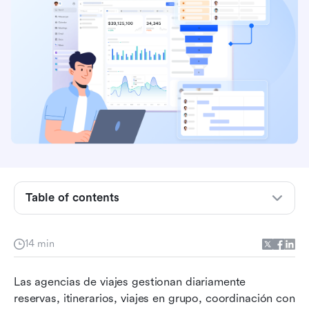
¿Qué es un CRM para agencias de viajes?
Desafíos que enfrentan las agencias de viajes al
gestionar a los clientes
Table of contents
Por qué las agencias de viajes necesitan un
CRM
14 min
Compara las funciones del software CRM de
Las agencias de viajes gestionan diariamente 
viajes en una sola vista
reservas, itinerarios, viajes en grupo, coordinación con 