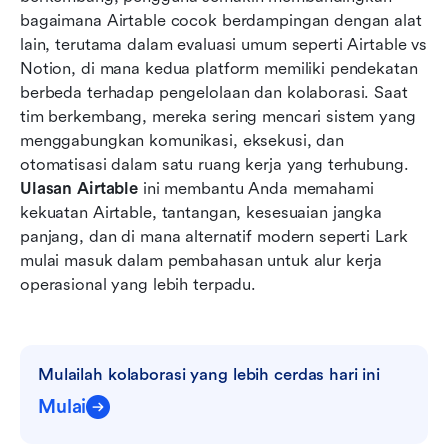
melakukan upgrade
bagaimana Airtable cocok berdampingan dengan alat 
lain, terutama dalam evaluasi umum seperti Airtable vs 
Kelebihan dan kekurangan Airtable: Siapa yang
Notion, di mana kedua platform memiliki pendekatan 
diuntungkan dan siapa yang sebaiknya
berbeda terhadap pengelolaan dan kolaborasi. Saat 
menghindarinya
tim berkembang, mereka sering mencari sistem yang 
Alternatif cerdas: Temui ruang kerja serba ada
menggabungkan komunikasi, eksekusi, dan 
Lark untuk kolaborasi yang lancar
otomatisasi dalam satu ruang kerja yang terhubung. 
Ulasan Airtable
 ini membantu Anda memahami 
Daftar periksa terakhir: Haruskah Anda memilih
kekuatan Airtable, tantangan, kesesuaian jangka 
Airtable atau Lark
panjang, dan di mana alternatif modern seperti Lark 
mulai masuk dalam pembahasan untuk alur kerja 
Kesimpulan
operasional yang lebih terpadu.
FAQ
Bacaan terkait
Mulailah kolaborasi yang lebih cerdas hari ini
Mulai