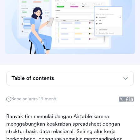
Table of contents
Apa itu Airtable, dan di mana sebenarnya paling
Baca selama 19 menit
cocok?
Yang ditawarkan Airtable: fitur utama &
Banyak tim memulai dengan Airtable karena 
kapabilitas
menggabungkan keakraban spreadsheet dengan 
struktur basis data relasional. Seiring alur kerja 
Airtable pricing dan apakah layak untuk
berkembang, pengguna semakin membandingkan 