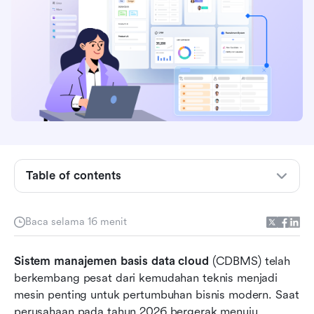
Apa yang dimaksud dengan sistem manajemen
basis data di cloud?
Bagaimana sistem manajemen basis data cloud
bekerja
Manfaat utama dari sistem manajemen basis
data cloud
Table of contents
Jenis-jenis sistem manajemen basis data awan
dan penggunaannya
Baca selama 16 menit
Tantangan terbesar dalam manajemen basis
Sistem manajemen basis data cloud
data cloud
 (CDBMS) telah 
berkembang pesat dari kemudahan teknis menjadi 
Mengatasi kompleksitas operasional melalui
mesin penting untuk pertumbuhan bisnis modern. Saat 
kolaborasi
perusahaan pada tahun 2026 bergerak menuju 