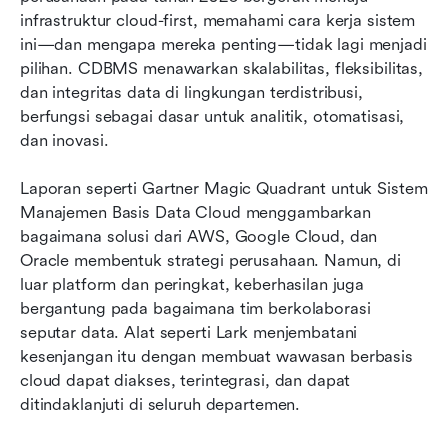
infrastruktur cloud-first, memahami cara kerja sistem 
Memilih database cloud yang tepat untuk
ini—dan mengapa mereka penting—tidak lagi menjadi 
perusahaan Anda
pilihan. CDBMS menawarkan skalabilitas, fleksibilitas, 
dan integritas data di lingkungan terdistribusi, 
Praktik terbaik untuk memaksimalkan sistem
berfungsi sebagai dasar untuk analitik, otomatisasi, 
manajemen basis data cloud Anda
dan inovasi.
Kesimpulan
Laporan seperti Gartner Magic Quadrant untuk Sistem 
FAQ
Manajemen Basis Data Cloud menggambarkan 
bagaimana solusi dari AWS, Google Cloud, dan 
Bacaan terkait
Oracle membentuk strategi perusahaan. Namun, di 
luar platform dan peringkat, keberhasilan juga 
bergantung pada bagaimana tim berkolaborasi 
seputar data. Alat seperti Lark menjembatani 
kesenjangan itu dengan membuat wawasan berbasis 
cloud dapat diakses, terintegrasi, dan dapat 
ditindaklanjuti di seluruh departemen.