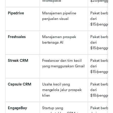
Workspace
$25/penggun
Pipedrive
Manajemen pipeline 
Paket berbaya
penjualan visual
dari 
$15/pengguna
Freshsales
Manajemen prospek 
Paket berbaya
bertenaga AI
dari 
$15/pengguna
Streak CRM
Freelancer dan tim kecil 
Paket berbaya
yang menggunakan Gmail
dari 
$15/pengguna
Capsule CRM
Usaha kecil yang 
Paket berbaya
mengelola jalur prospek 
dari 
klien
$18/pengguna
EngageBay
Startup yang 
Paket berbaya