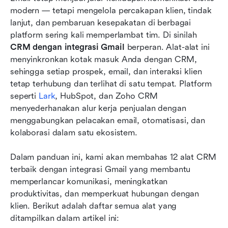
dengan integrasi Gmail
modern — tetapi mengelola percakapan klien, tindak 
lanjut, dan pembaruan kesepakatan di berbagai 
12 alat CRM teratas dengan integrasi Gmail
platform sering kali memperlambat tim. Di sinilah 
Panduan singkat memilih CRM yang tepat
CRM dengan integrasi Gmail
 berperan. Alat-alat ini 
dengan integrasi Gmail
menyinkronkan kotak masuk Anda dengan CRM, 
sehingga setiap prospek, email, dan interaksi klien 
Kesimpulan
tetap terhubung dan terlihat di satu tempat. Platform 
seperti 
Lark
, HubSpot, dan Zoho CRM 
FAQ
menyederhanakan alur kerja penjualan dengan 
Bacaan terkait
menggabungkan pelacakan email, otomatisasi, dan 
kolaborasi dalam satu ekosistem.
Dalam panduan ini, kami akan membahas 12 alat CRM 
terbaik dengan integrasi Gmail yang membantu 
memperlancar komunikasi, meningkatkan 
produktivitas, dan memperkuat hubungan dengan 
klien. Berikut adalah daftar semua alat yang 
ditampilkan dalam artikel ini: