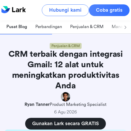
Hubungi kami
Coba gratis
Pusat Blog
Perbandingan
Penjualan & CRM
Manajeme
Penjualan & CRM
CRM terbaik dengan integrasi
Gmail: 12 alat untuk
meningkatkan produktivitas
Anda
Ryan Tanner
Product Marketing Specialist
6 Agu 2026
Gunakan Lark secara GRATIS