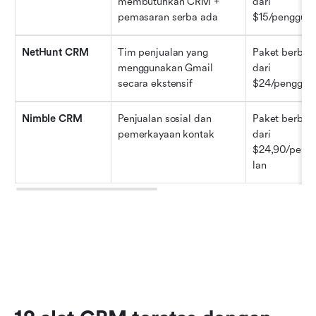
membutuhkan CRM + 
dari 
pemasaran serba ada
$15/pengguna
NetHunt CRM
Tim penjualan yang 
Paket berbaya
menggunakan Gmail 
dari 
secara ekstensif
$24/penggun
Nimble CRM
Penjualan sosial dan 
Paket berbaya
pemerkayaan kontak
dari 
$24,90/peng
lan