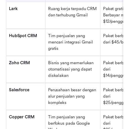
Lark
Ruang kerja terpadu CRM 
Paket gratis t
dan terhubung Gmail
Berbayar mulai
$12/pengguna
HubSpot CRM
Tim penjualan yang 
Paket berbaya
mencari integrasi Gmail 
dari $45/bul
gratis
Zoho CRM
Bisnis yang memerlukan 
Paket berbaya
otomatisasi yang dapat 
dari 
diskalakan
$14/pengguna
Salesforce
Perusahaan besar dengan 
Paket berbaya
alur penjualan yang 
dari 
kompleks
$25/penggun
Copper CRM
Tim penjualan yang 
Paket berbaya
berfokus pada Google 
dari 