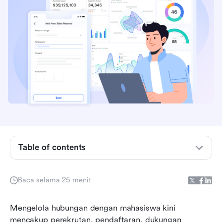
Apa itu CRM untuk pendidikan?
Table of contents
Fitur utama yang perlu diperhatikan dalam CRM
pendidikan
Baca selama 25 menit
Pratinjau cepat dari 12 perangkat lunak CRM
Mengelola hubungan dengan mahasiswa kini 
pendidikan terbaik
mencakup perekrutan, pendaftaran, dukungan 