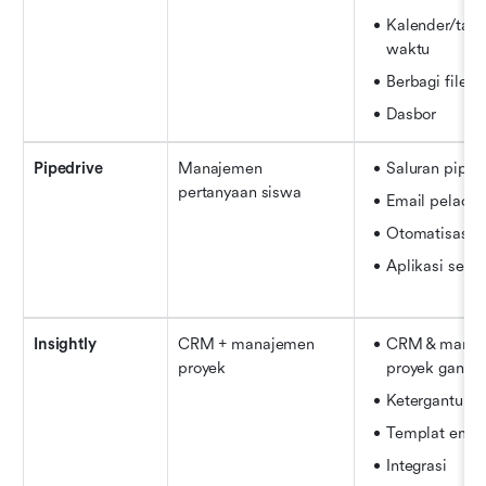
Kalender/tampi
waktu
Berbagi file
Dasbor
Pipedrive
Manajemen 
Saluran pipa
pertanyaan siswa
Email pelaca
Otomatisasi al
Aplikasi selul
Insightly
CRM + manajemen 
CRM & manaj
proyek
proyek ganda
Ketergantunga
Templat emai
Integrasi