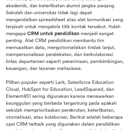
Daftar lengkap: 12 perangkat lunak CRM terbaik
akademik, dan keterlibatan alumni jangka panjang. 
untuk pendidikan
Sekolah dan universitas tidak lagi dapat 
mengandalkan spreadsheet atau alat komunikasi yang 
Memilih CRM yang tepat untuk institusi Anda
terpisah untuk mengelola titik kontak tersebut. Itulah 
mengapa 
Tantangan umum dalam CRM pendidikan (dan
CRM untuk pendidikan
 menjadi sangat 
penting. Alat CRM pendidikan membantu tim 
bagaimana Lark membantu)
memusatkan data, mengotomatiskan tindak lanjut, 
Manfaat menggunakan CRM dalam pendidikan
mempersonalisasi pendekatan, dan berkolaborasi 
lintas departemen seperti penerimaan, pembimbingan, 
Kesimpulan
keuangan, dan layanan mahasiswa. 
FAQ
Pilihan populer seperti Lark, Salesforce Education 
Bacaan terkait
Cloud, HubSpot for Education, LeadSquared, dan 
Element451 sering digunakan karena menawarkan 
keunggulan yang berbeda tergantung pada apakah 
sekolah memprioritaskan perekrutan, keterlibatan, 
otomatisasi, atau kolaborasi. Berikut adalah beberapa 
opsi CRM terbaik yang digunakan dalam pendidikan 