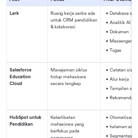
Lark
Ruang kerja serba ada 
Database sisw
untuk CRM pendidikan 
Analitik AI
& kolaborasi
Dokumen
Messenger
Tugas
Salesforce 
Manajemen siklus 
Catatan sisw
Education 
hidup mahasiswa 
Alur kerja
Cloud
secara lengkap
Tampilan sis
Rekomendasi 
HubSpot untuk 
Keterlibatan 
Otomatisasi e
Pendidikan
mahasiswa yang 
halaman arah
berfokus pada 
Segmentasi
pemasaran