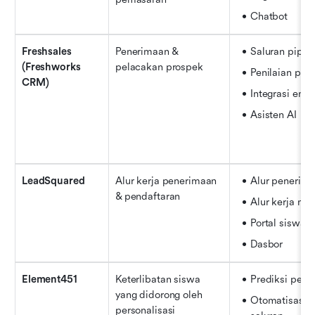
Chatbot
Freshsales 
Penerimaan & 
Saluran pipa
(Freshworks 
pelacakan prospek
Penilaian pro
CRM)
Integrasi emai
Asisten AI
LeadSquared
Alur kerja penerimaan 
Alur penerim
& pendaftaran
Alur kerja mul
Portal siswa
Dasbor
Element451
Keterlibatan siswa 
Prediksi pend
yang didorong oleh 
Otomatisasi m
personalisasi