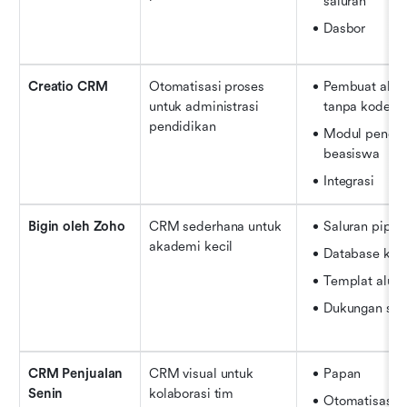
saluran
Dasbor
Creatio CRM
Otomatisasi proses 
Pembuat alur k
untuk administrasi 
tanpa kode
pendidikan
Modul peneri
beasiswa
Integrasi
Bigin oleh Zoho
CRM sederhana untuk 
Saluran pipa
akademi kecil
Database kon
Templat alur 
Dukungan selu
CRM Penjualan 
CRM visual untuk 
Papan
Senin
kolaborasi tim
Otomatisasi