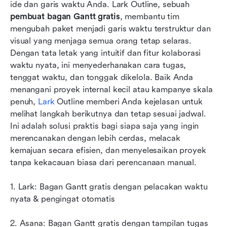
10 Alat Pembuat Bagan Gantt Gratis Terbaik
ide dan garis waktu Anda. Lark Outline, sebuah 
(Pilihan Utama)
pembuat bagan Gantt gratis
, membantu tim 
mengubah paket menjadi garis waktu terstruktur dan 
Cara memanfaatkan secara maksimal pembuat
visual yang menjaga semua orang tetap selaras. 
bagan Gantt gratis
Dengan tata letak yang intuitif dan fitur kolaborasi 
waktu nyata, ini menyederhanakan cara tugas, 
Kesimpulan
tenggat waktu, dan tonggak dikelola. Baik Anda 
FAQ
menangani proyek internal kecil atau kampanye skala 
penuh, 
Lark 
Outline memberi Anda kejelasan untuk 
Bacaan terkait
melihat langkah berikutnya dan tetap sesuai jadwal. 
Ini adalah solusi praktis bagi siapa saja yang ingin 
merencanakan dengan lebih cerdas, melacak 
kemajuan secara efisien, dan menyelesaikan proyek 
tanpa kekacauan biasa dari perencanaan manual.
1. Lark: Bagan Gantt gratis dengan pelacakan waktu 
nyata & pengingat otomatis
2. Asana: Bagan Gantt gratis dengan tampilan tugas 