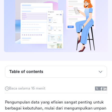
Table of contents
Apa itu Google Forms?
Fitur utama Google Forms
Baca selama 16 menit
Struktur harga Google Forms
Pengumpulan data yang efisien sangat penting untuk 
Pro dan kontra Google Forms
berbagai kebutuhan, mulai dari mengumpulkan umpan 