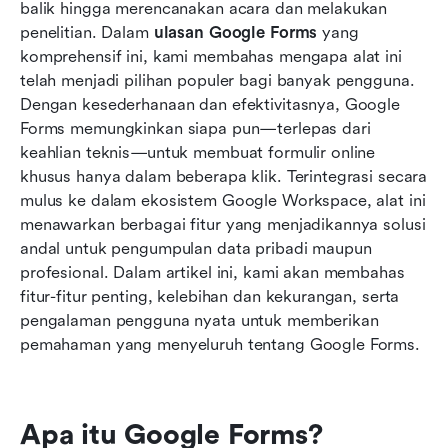
Pertimbangkan alternatif terbaik untuk
balik hingga merencanakan acara dan melakukan 
menggantikan Google Forms
penelitian. Dalam 
ulasan Google Forms
 yang 
komprehensif ini, kami membahas mengapa alat ini 
Kapan memilih Google Forms atau Lark
telah menjadi pilihan populer bagi banyak pengguna. 
Dengan kesederhanaan dan efektivitasnya, Google 
Kesimpulan
Forms memungkinkan siapa pun—terlepas dari 
FAQ
keahlian teknis—untuk membuat formulir online 
khusus hanya dalam beberapa klik. Terintegrasi secara 
Bacaan terkait
mulus ke dalam ekosistem Google Workspace, alat ini 
menawarkan berbagai fitur yang menjadikannya solusi 
andal untuk pengumpulan data pribadi maupun 
profesional. Dalam artikel ini, kami akan membahas 
fitur-fitur penting, kelebihan dan kekurangan, serta 
pengalaman pengguna nyata untuk memberikan 
pemahaman yang menyeluruh tentang Google Forms.
Apa itu Google Forms?