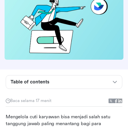
Apa itu sistem manajemen cuti?
Tanda-tanda Anda siap untuk sistem manajemen
cuti
Table of contents
Bagaimana sistem manajemen cuti bekerja?
Baca selama 17 menit
Manfaat sistem manajemen cuti
Hal yang perlu diperhatikan dalam sistem
Mengelola cuti karyawan bisa menjadi salah satu 
manajemen cuti
tanggung jawab paling menantang bagi para 