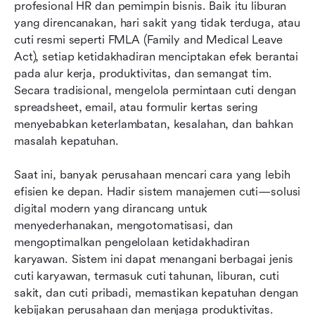
profesional HR dan pemimpin bisnis. Baik itu liburan 
5 sistem manajemen cuti terbaik
yang direncanakan, hari sakit yang tidak terduga, atau 
Bagaimana menerapkan sistem manajemen cuti
cuti resmi seperti FMLA (Family and Medical Leave 
Act), setiap ketidakhadiran menciptakan efek berantai 
Cara menghitung manfaat sistem manajemen
pada alur kerja, produktivitas, dan semangat tim. 
cuti
Secara tradisional, mengelola permintaan cuti dengan 
spreadsheet, email, atau formulir kertas sering 
Pertanyaan yang Sering Diajukan
menyebabkan keterlambatan, kesalahan, dan bahkan 
Kesimpulan
masalah kepatuhan.
Bacaan terkait
Saat ini, banyak perusahaan mencari cara yang lebih 
efisien ke depan. Hadir sistem manajemen cuti—solusi 
digital modern yang dirancang untuk 
menyederhanakan, mengotomatisasi, dan 
mengoptimalkan pengelolaan ketidakhadiran 
karyawan. Sistem ini dapat menangani berbagai jenis 
cuti karyawan, termasuk cuti tahunan, liburan, cuti 
sakit, dan cuti pribadi, memastikan kepatuhan dengan 
kebijakan perusahaan dan menjaga produktivitas. 