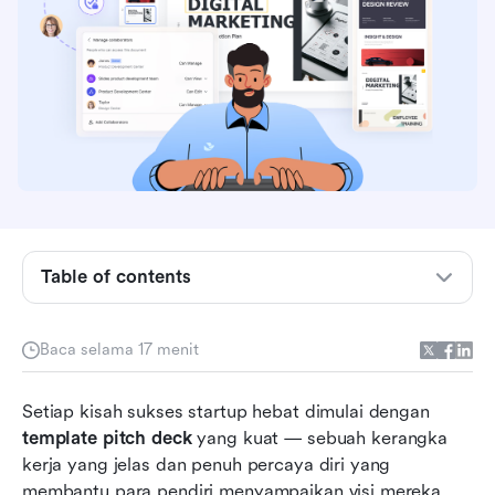
Table of contents
Apa itu pitch deck?
Contoh pitch deck untuk situasi apa pun
Baca selama 17 menit
Tingkatkan penceritaan: Slide apa saja yang
harus ada dalam pitch deck yang menarik
Setiap kisah sukses startup hebat dimulai dengan 
template pitch deck
 yang kuat — sebuah kerangka 
Bertindak sendiri: Coba Lark untuk membangun
kerja yang jelas dan penuh percaya diri yang 
dan menyempurnakan presentasi yang unggul
membantu para pendiri menyampaikan visi mereka 