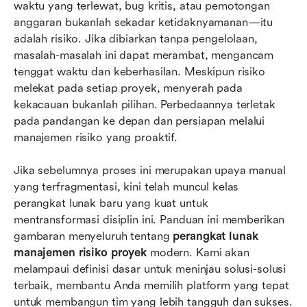
waktu yang terlewat, bug kritis, atau pemotongan 
Manfaat menggunakan perangkat lunak
anggaran bukanlah sekadar ketidaknyamanan—itu 
manajemen risiko proyek
adalah risiko. Jika dibiarkan tanpa pengelolaan, 
masalah-masalah ini dapat merambat, mengancam 
Fitur utama yang perlu diperhatikan dalam
tenggat waktu dan keberhasilan. Meskipun risiko 
perangkat lunak manajemen risiko proyek
melekat pada setiap proyek, menyerah pada 
Panduan memilih alat manajemen risiko yang
kekacauan bukanlah pilihan. Perbedaannya terletak 
tepat untuk kebutuhan Anda
pada pandangan ke depan dan persiapan melalui 
manajemen risiko yang proaktif.
Kesimpulan
Jika sebelumnya proses ini merupakan upaya manual 
FAQ
yang terfragmentasi, kini telah muncul kelas 
Bacaan terkait
perangkat lunak baru yang kuat untuk 
mentransformasi disiplin ini. Panduan ini memberikan 
gambaran menyeluruh tentang 
perangkat lunak 
manajemen risiko proyek
 modern. Kami akan 
melampaui definisi dasar untuk meninjau solusi-solusi 
terbaik, membantu Anda memilih platform yang tepat 
untuk membangun tim yang lebih tangguh dan sukses. 