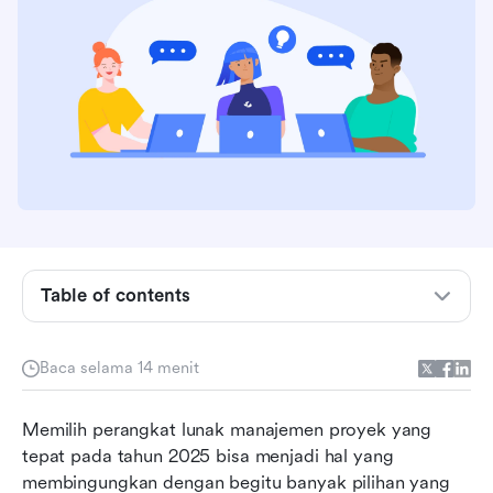
Apa itu Smartsheet?
Table of contents
Apa yang dilakukan Smartsheet dengan benar
dan apa yang kurang
Baca selama 14 menit
Hal yang perlu dipertimbangkan saat memilih
alternatif Smartsheet
Memilih perangkat lunak manajemen proyek yang 
10 Alternatif Smartsheet Teratas Sekilas
tepat pada tahun 2025 bisa menjadi hal yang 
membingungkan dengan begitu banyak pilihan yang 
10 alternatif Smartsheet terbaik di tahun 2026