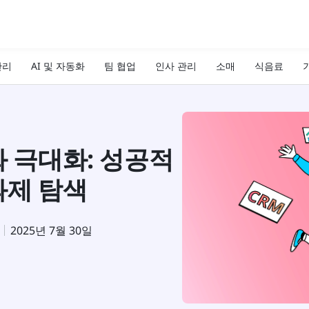
관리
AI 및 자동화
팀 협업
인사 관리
소매
식음료
기
화 극대화: 성공적
과제 탐색
2025년 7월 30일