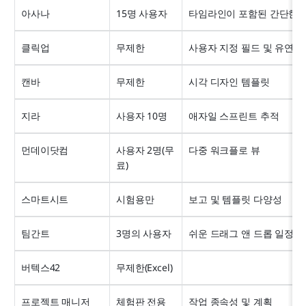
아사나
15명 사용자
타임라인이 포함된 간단한 
클릭업
무제한
사용자 지정 필드 및 유연성
캔바
무제한
시각 디자인 템플릿
지라
사용자 10명
애자일 스프린트 추적
먼데이닷컴
사용자 2명(무
다중 워크플로 뷰
료)
스마트시트
시험용만
보고 및 템플릿 다양성
팀간트
3명의 사용자
쉬운 드래그 앤 드롭 일정 
버텍스42
무제한(Excel)
프로젝트 매니저
체험판 전용
작업 종속성 및 계획