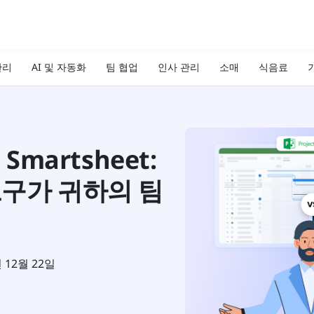
관리
AI 및 자동화
팀 협업
인사 관리
소매
식음료
기
대 Smartsheet:
도구가 귀하의 팀
년 12월 22일