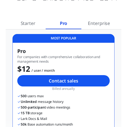
Starter
Pro
Enterprise
MOST POPULAR
Pro
For companies with comprehensive collaboration and 
management needs
$12
  / user / month
Contact sales
Billed annually
500
 users max
Unlimited
 message history
500-participant
 video meetings
15 TB
 storage
Lark Docs & Mail
50k
 Base automation runs/month