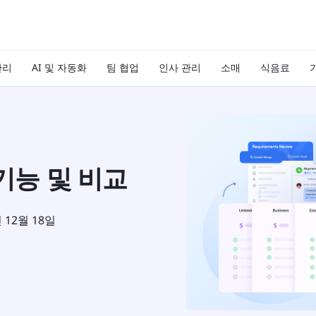
관리
AI 및 자동화
팀 협업
인사 관리
소매
식음료
기
기능 및 비교
년 12월 18일