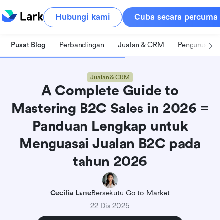
Hubungi kami
Cuba secara percuma
Pusat Blog
Perbandingan
Jualan & CRM
Pengurusan 
Jualan & CRM
A Complete Guide to
Mastering B2C Sales in 2026 =
Panduan Lengkap untuk
Menguasai Jualan B2C pada
tahun 2026
Cecilia Lane
Bersekutu Go-to-Market
22 Dis 2025