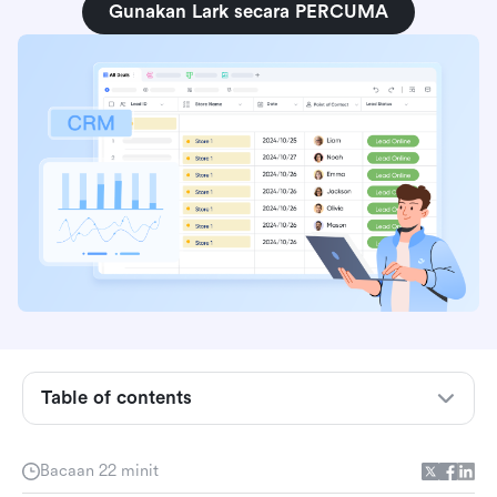
Gunakan Lark secara PERCUMA
Apakah jualan B2C?
Table of contents
5 jenis teras model perniagaan B2C
Perbezaan utama antara jualan B2B dan B2C
Bacaan 22 minit