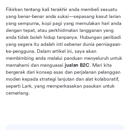
Kitaran jualan B2C moden dari awal hingga
Fikirkan tentang kali terakhir anda membeli sesuatu 
akhir
yang benar-benar anda sukai—sepasang kasut larian 
Strategi jualan B2C yang boleh dilaksanakan
yang sempurna, kopi pagi yang memulakan hari anda 
pada tahun 2026
dengan tepat, atau perkhidmatan langganan yang 
anda tidak boleh hidup tanpanya. Hubungan peribadi 
Mempercepat jualan B2C dengan teknologi
yang segera itu adalah inti sebenar dunia perniagaan-
yang tepat bersama Lark
ke-pengguna. Dalam artikel ini, saya akan 
membimbing anda melalui panduan menyeluruh untuk 
Masa depan jualan B2C: Trend yang perlu
memahami dan menguasai 
diperhatikan
jualan B2C
. Mari kita 
bergerak dari konsep asas dan perjalanan pelanggan 
Kesimpulan
moden kepada strategi lanjutan dan alat kolaboratif, 
seperti Lark, yang memperkasakan pasukan untuk 
Soalan Lazim
cemerlang. 
Bacaan Berkaitan