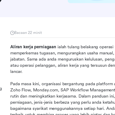
Bacaan 22 minit
Aliran kerja perniagaan
 ialah tulang belakang operas
memperkemas tugasan, mengurangkan usaha manual, d
jabatan. Sama ada anda menguruskan kelulusan, penga
atau operasi pelanggan, aliran kerja yang tersusun de
lancar. 
Pada masa kini, organisasi bergantung pada platform al
ng
Zoho Flow, Monday.com, SAP Workflow Management, 
rutin dan meningkatkan kerjasama. Dalam panduan ini, 
perniagaan, jenis-jenis berbeza yang perlu anda keta
bagaimana syarikat menggunakannya setiap hari. Anda
terbaik untuk membina proses yang lebih pintar dan bo