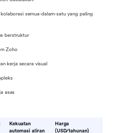
 kolaborasi semua-dalam-satu yang paling 
s berstruktur
tem Zoho
 kerja secara visual
mpleks
ja asas
k
Kekuatan 
Harga 
automasi aliran 
(USD/tahunan)