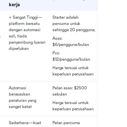
kerja
⭐ Sangat Tinggi—
Starter adalah 
 
platform bersatu 
percuma untuk 
dengan automasi 
sehingga 20 pengguna;
 
asli, tiada 
Asas: 
penyambung luaran 
$6/pengguna/bulan
diperlukan
Pro: 
$12/pengguna/bulan
Harga tersuai untuk 
keperluan perusahaan
Automasi 
Pelan asas: $2500 
berasaskan 
sebulan
 
peraturan yang 
Harga tersuai untuk 
sangat ketat
keperluan perusahaan
 
Sederhana—kuat 
Pelan percuma 