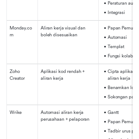
Peraturan auto
Integrasi
Monday.co
Aliran kerja visual dan 
Papan Pemuka
m
boleh disesuaikan
Automasi
Templat
Fungsi kolabora
Zoho 
Aplikasi kod rendah + 
Cipta aplikasi t
Creator
aliran kerja
aliran kerja
Benamkan logi
Sokongan pang
Wrike
Automasi aliran kerja 
Gantt
perusahaan + pelaporan
Papan Pemuka
Tadbir urus pe