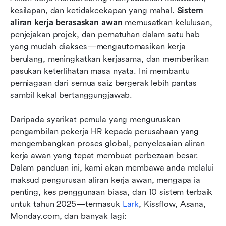
kesilapan, dan ketidakcekapan yang mahal. 
Sistem 
Sistem pengurusan aliran kerja berasaskan awan
aliran kerja berasaskan awan
 memusatkan kelulusan, 
terbaik pada tahun 2026
penjejakan projek, dan pematuhan dalam satu hab 
yang mudah diakses—mengautomasikan kerja 
Metik untuk mengukur kejayaan aliran kerja
berulang, meningkatkan kerjasama, dan memberikan 
pasukan keterlihatan masa nyata. Ini membantu 
Trend yang muncul dalam aliran kerja awan
perniagaan dari semua saiz bergerak lebih pantas 
Kesimpulan
sambil kekal bertanggungjawab.
Soalan Lazim
Daripada syarikat pemula yang menguruskan 
pengambilan pekerja HR kepada perusahaan yang 
Bacaan berkaitan
mengembangkan proses global, penyelesaian aliran 
kerja awan yang tepat membuat perbezaan besar. 
Dalam panduan ini, kami akan membawa anda melalui 
maksud pengurusan aliran kerja awan, mengapa ia 
penting, kes penggunaan biasa, dan 10 sistem terbaik 
untuk tahun 2025—termasuk
 Lark
, Kissflow, Asana, 
Monday.com, dan banyak lagi: