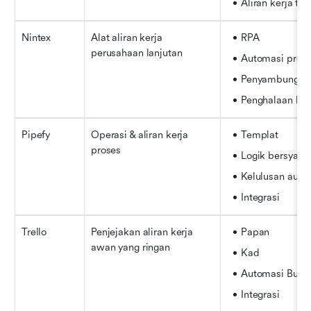
Aliran kerja ter
Nintex
Alat aliran kerja 
RPA
perusahaan lanjutan
Automasi pros
Penyambung
Penghalaan ko
Pipefy
Operasi & aliran kerja 
Templat
proses
Logik bersyarat
Kelulusan auto
Integrasi
Trello
Penjejakan aliran kerja 
Papan
awan yang ringan
Kad
Automasi Butle
Integrasi