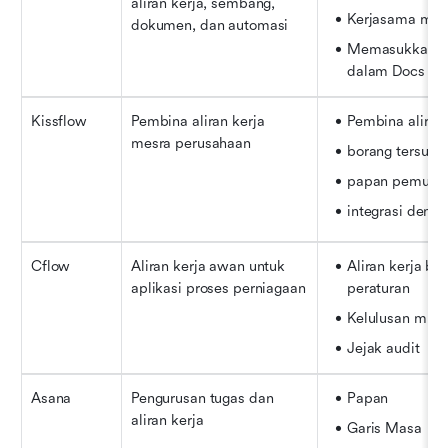
aliran kerja, sembang, 
Kerjasama mas
dokumen, dan automasi
Memasukkan ali
dalam Docs & 
Kissflow
Pembina aliran kerja 
Pembina aliran
mesra perusahaan
borang tersuai
papan pemuka
integrasi den
Cflow
Aliran kerja awan untuk 
Aliran kerja be
aplikasi proses perniagaan
peraturan
Kelulusan muda
Jejak audit
Asana
Pengurusan tugas dan 
Papan
aliran kerja
Garis Masa