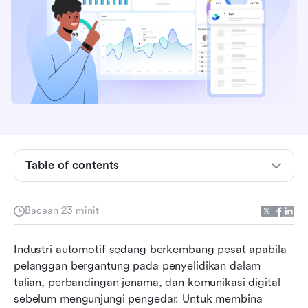
Apakah CRM automotif?
Mengapa industri automotif memerlukan CRM
sekarang
Jadual perbandingan: 10 platform CRM teratas
untuk industri automotif
Table of contents
Kelebihan utama CRM untuk perniagaan
automotif
Bacaan 23 minit
Kos tersembunyi akibat tidak mengguna pakai
Industri automotif sedang berkembang pesat apabila 
CRM
pelanggan bergantung pada penyelidikan dalam 
10 platform CRM teratas untuk industri
talian, perbandingan jenama, dan komunikasi digital 
automotif
sebelum mengunjungi pengedar. Untuk membina 