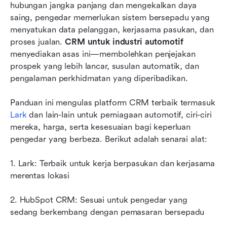
hubungan jangka panjang dan mengekalkan daya 
Cara memilih CRM terbaik untuk pengedar anda
saing, pengedar memerlukan sistem bersepadu yang 
menyatukan data pelanggan, kerjasama pasukan, dan 
Petua bonus: Peta jalan penerimaan CRM
proses jualan. 
langkah demi langkah dengan Lark
CRM untuk industri automotif
menyediakan asas ini—membolehkan penjejakan 
Kesimpulan
prospek yang lebih lancar, susulan automatik, dan 
pengalaman perkhidmatan yang diperibadikan. 
Soalan Lazim
Bacaan berkaitan
Panduan ini mengulas platform CRM terbaik termasuk 
Lark
 dan lain-lain untuk perniagaan automotif, ciri-ciri 
mereka, harga, serta kesesuaian bagi keperluan 
pengedar yang berbeza. Berikut adalah senarai alat:
1. Lark: Terbaik untuk kerja berpasukan dan kerjasama 
merentas lokasi 
2. HubSpot CRM: Sesuai untuk pengedar yang 
sedang berkembang dengan pemasaran bersepadu