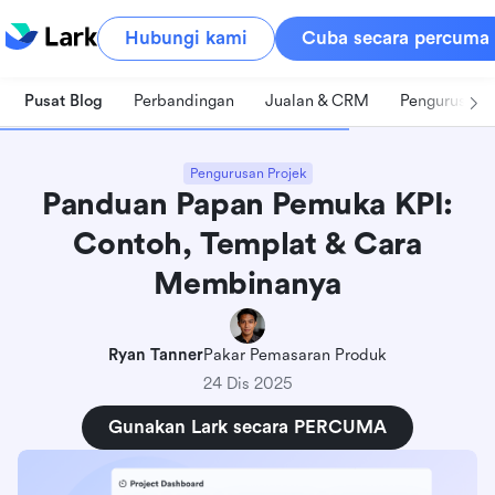
Hubungi kami
Cuba secara percuma
Pusat Blog
Perbandingan
Jualan & CRM
Pengurusan 
Pengurusan Projek
Panduan Papan Pemuka KPI:
Contoh, Templat & Cara
Membinanya
Ryan Tanner
Pakar Pemasaran Produk
24 Dis 2025
Gunakan Lark secara PERCUMA