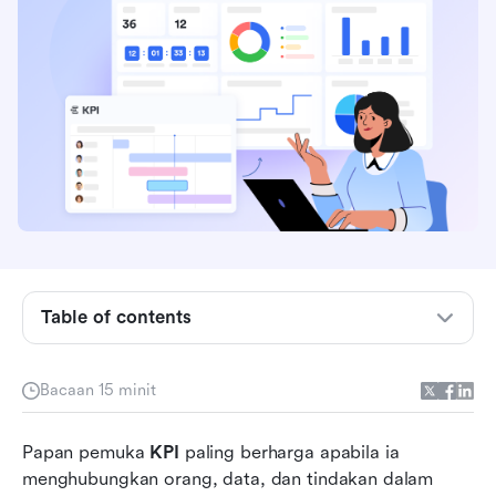
Apakah papan pemuka KPI?
Cara menetapkan papan pemuka KPI yang
meningkatkan pembuatan keputusan
Sedia untuk digunakan templat papan pemuka
KPI
Table of contents
Papan pemuka KPI dalam Excel berbanding
perisian papan pemuka moden
Bacaan 15 minit
Capai matlamat anda: Gunakan Lark untuk
menukar papan pemuka KPI kepada hasil
Papan pemuka 
sebenar
KPI
 paling berharga apabila ia 
menghubungkan orang, data, dan tindakan dalam 