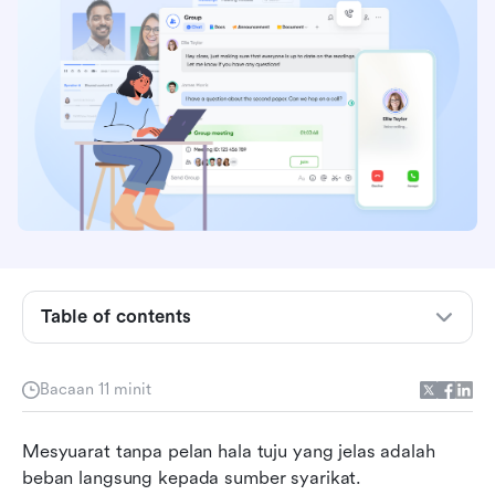
Apakah agenda mesyuarat?
Table of contents
Komponen utama agenda mesyuarat
Bacaan 11 minit
Cara menulis agenda mesyuarat
Contoh agenda mesyuarat dan templat
Mesyuarat tanpa pelan hala tuju yang jelas adalah 
beban langsung kepada sumber syarikat. 
Pilihan baharu: Gunakan Lark untuk menukar