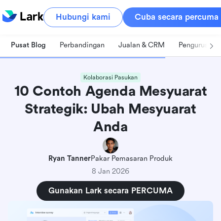
Hubungi kami
Cuba secara percuma
Pusat Blog
Perbandingan
Jualan & CRM
Pengurusan 
Kolaborasi Pasukan
10 Contoh Agenda Mesyuarat
Strategik: Ubah Mesyuarat
Anda
Ryan Tanner
Pakar Pemasaran Produk
8 Jan 2026
Gunakan Lark secara PERCUMA