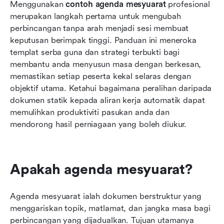
Menggunakan 
contoh agenda mesyuarat
 profesional 
agenda mesyuarat kepada aliran kerja
merupakan langkah pertama untuk mengubah 
pelaksanaan
perbincangan tanpa arah menjadi sesi membuat 
Alat mesyuarat tradisional vs. Lark:
keputusan berimpak tinggi. Panduan ini meneroka 
Perbandingan nilai
templat serba guna dan strategi terbukti bagi 
membantu anda menyusun masa dengan berkesan, 
Kesimpulan
memastikan setiap peserta kekal selaras dengan 
objektif utama. Ketahui bagaimana peralihan daripada 
Soalan Lazim
dokumen statik kepada aliran kerja automatik dapat 
Bacaan berkaitan
memulihkan produktiviti pasukan anda dan 
mendorong hasil perniagaan yang boleh diukur.
Apakah agenda mesyuarat?
Agenda mesyuarat ialah dokumen berstruktur yang 
menggariskan topik, matlamat, dan jangka masa bagi 
perbincangan yang dijadualkan. Tujuan utamanya 