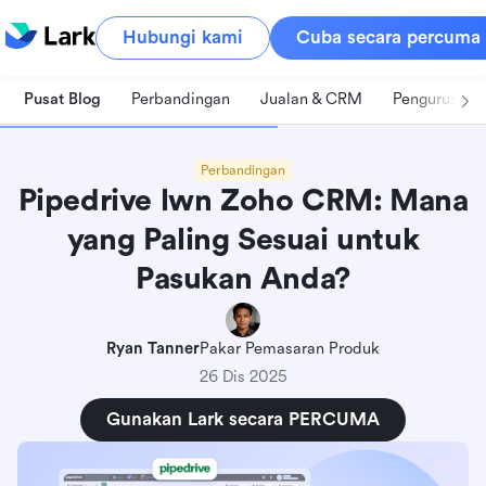
Hubungi kami
Cuba secara percuma
Pusat Blog
Perbandingan
Jualan & CRM
Pengurusan 
Perbandingan
Pipedrive lwn Zoho CRM: Mana
yang Paling Sesuai untuk
Pasukan Anda?
Ryan Tanner
Pakar Pemasaran Produk
26 Dis 2025
Gunakan Lark secara PERCUMA