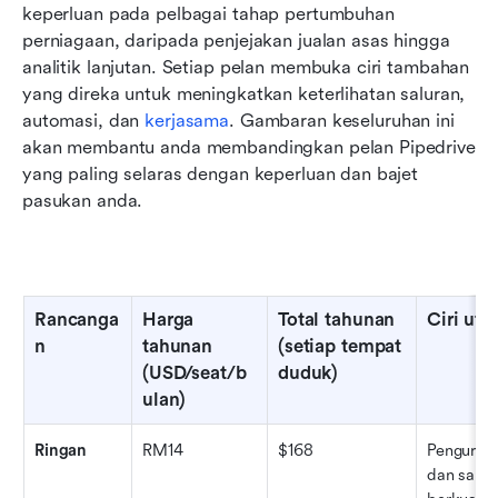
keperluan pada pelbagai tahap pertumbuhan 
perniagaan, daripada penjejakan jualan asas hingga 
analitik lanjutan. Setiap pelan membuka ciri tambahan 
yang direka untuk meningkatkan keterlihatan saluran, 
automasi, dan 
kerjasama
. Gambaran keseluruhan ini 
akan membantu anda membandingkan pelan Pipedrive 
yang paling selaras dengan keperluan dan bajet 
pasukan anda.
Rancanga
Harga 
Total tahunan 
Ciri ut
n
tahunan 
(setiap tempat 
(USD/seat/b
duduk)
ulan)
Ringan
RM14
$168
Pengurusa
dan salur