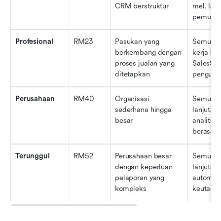
CRM berstruktur
mel, lap
pemuka
Profesional
RM23
Pasukan yang 
Semua ci
berkembang dengan 
kerja la
proses jualan yang 
SalesSign
ditetapkan
pengurus
Perusahaan
RM40
Organisasi 
Semua ci
sederhana hingga 
lanjutan
besar
analitik 
berasas
Terunggul
RM52
Perusahaan besar 
Semua cir
dengan keperluan 
lanjutan 
pelaporan yang 
automasi
kompleks
keutama