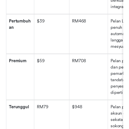
berkuasa 
integrasi.
Pertumbuh
$39
RM468
Pelan Lit
an
penuh den
automasi,
langganan
mesyuara
Premium
$59
RM708
Pelan per
dan pengh
pemarkaha
tandatang
penyesuai
diperting
Terunggul
RM79
$948
Pelan pre
akaun dip
sekatan I
sokongan 