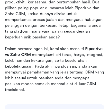
Trend merentasi industri: Fahami mengapa
produktiviti, kerjasama, dan pertumbuhan hasil. Dua 
pasukan moden memilih Lark
pilihan paling popular di pasaran ialah Pipedrive dan 
Zoho CRM, kedua-duanya direka untuk 
Pipedrive vs Zoho vs Lark: Cara memilih pilihan
memperkemas proses jualan dan mengurus hubungan 
yang betul
pelanggan dengan berkesan. Tetapi bagaimana anda 
tahu platform mana yang paling sesuai dengan 
Kesimpulan
keperluan unik pasukan anda?
Soalan Lazim
Dalam perbandingan ini, kami akan meneliti 
Pipedrive 
Bacaan berkaitan
vs Zoho CRM
 merangkumi ciri teras, harga, integrasi, 
kelebihan dan kekurangan, serta keseluruhan 
kebolehgunaan. Pada akhir panduan ini, anda akan 
mempunyai pemahaman yang jelas tentang CRM yang 
lebih sesuai untuk pasukan anda dan mengapa 
pasukan moden semakin mencari alat di luar CRM 
tradisional.