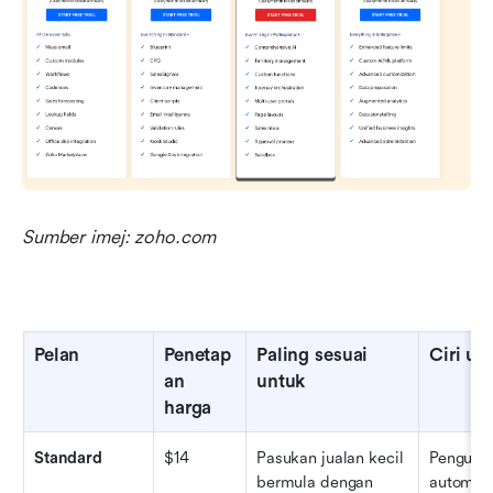
Sumber imej: zoho.com
Pelan
Penetap
Paling sesuai 
Ciri ut
an 
untuk
harga
Standard
$14
Pasukan jualan kecil 
Pengurus
bermula dengan 
automasi