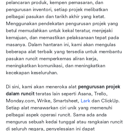
Alat pengurusan projek terbaik untuk pasukan
pelancaran produk, kempen pemasaran, dan 
runcit
pengurusan inventori, setiap projek melibatkan 
pelbagai pasukan dan tarikh akhir yang ketat. 
Cara memilih alat yang sesuai untuk pasukan
Menggunakan pendekatan pengurusan projek yang 
runcit anda
betul memudahkan untuk kekal teratur, menjejaki 
kemajuan, dan memastikan pelaksanaan tepat pada 
Amalan terbaik untuk pengurusan projek runcit
masanya. Dalam hantaran ini, kami akan mengulas 
yang berjaya
beberapa alat terbaik yang tersedia untuk membantu 
Kesimpulan
pasukan runcit memperkemas aliran kerja, 
meningkatkan komunikasi, dan meningkatkan 
Soalan Lazim
kecekapan keseluruhan.
Bacaan berkaitan
Di sini, kami akan meneroka alat 
pengurusan projek 
dalam runcit
 teratas lain seperti Asana, Trello, 
Monday.com, Wrike, Smartsheet, 
Lark
 dan ClickUp. 
Setiap alat menawarkan ciri unik yang memenuhi 
pelbagai aspek operasi runcit. Sama ada anda 
mengurus sebuah kedai tunggal atau rangkaian runcit 
di seluruh negara, penyelesaian ini dapat 