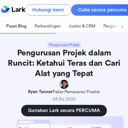
Hubungi kami
Cuba secara percuma
Pusat Blog
Perbandingan
Jualan & CRM
Pengurusan 
Pengurusan Projek
Pengurusan Projek dalam
Runcit: Ketahui Teras dan Cari
Alat yang Tepat
Ryan Tanner
Pakar Pemasaran Produk
24 Dis 2025
Gunakan Lark secara PERCUMA