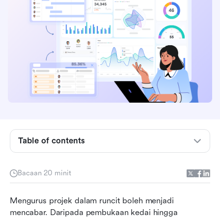
Apakah pengurusan projek dalam runcit?
Mengapa pengurusan projek penting dalam
runcit?
Table of contents
Peringkat utama pengurusan projek runcit
Projek runcit biasa yang memerlukan
Bacaan 20 minit
pengurusan yang kukuh
Mengurus projek dalam runcit boleh menjadi 
Kemahiran penting untuk pengurus projek runcit
mencabar. Daripada pembukaan kedai hingga 