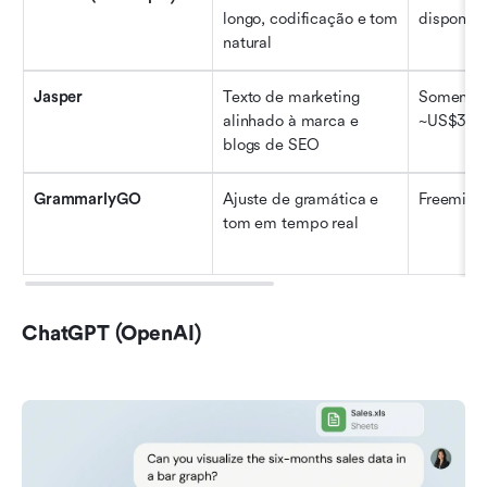
longo, codificação e tom 
disponíve
natural
Jasper
Texto de marketing 
Somente p
alinhado à marca e 
~US$39/
blogs de SEO
GrammarlyGO
Ajuste de gramática e 
Freemiu
tom em tempo real
ChatGPT (OpenAI)