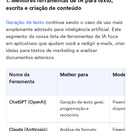
1. Melhores ferramentas de IA para texto, 
escrita e criação de conteúdo
Geração de texto
continua sendo o caso de uso mais 
amplamente adotado para inteligência artificial. Este 
segmento da nossa lista de ferramentas de IA foca 
em aplicativos que ajudam você a redigir e-mails, criar 
ideias para textos de marketing e analisar 
documentos extensos.
Nome da 
Melhor para
Modelo 
Ferramenta
ChatGPT (OpenAI)
Geração de texto geral, 
Freemium 
programação e 
disponíve
raciocínio
Claude (Anthropic)
Análise de formato 
Freemium 