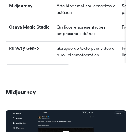
Midjourney
Arte hiper-realista, conceitos e 
Somen
estética
parti
Canva Magic Studio
Gráficos e apresentações 
Free
empresariais diárias
Runway Gen-3
Geração de texto para vídeo e 
Freem
b-roll cinematográfico
limit
Midjourney