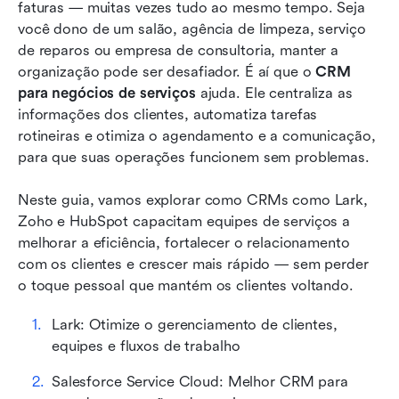
faturas — muitas vezes tudo ao mesmo tempo. Seja 
Recursos essenciais de CRM para empresas de
você dono de um salão, agência de limpeza, serviço 
serviços
de reparos ou empresa de consultoria, manter a 
organização pode ser desafiador. É aí que o 
CRM 
Como escolher o CRM certo para o seu
para negócios de serviços
 ajuda. Ele centraliza as 
negócio de serviços
informações dos clientes, automatiza tarefas 
Principais benefícios do CRM que toda empresa
rotineiras e otimiza o agendamento e a comunicação, 
de serviços deve conhecer
para que suas operações funcionem sem problemas. 
Primeiros passos: implementação de CRM em
Neste guia, vamos explorar como CRMs como Lark, 
uma empresa de serviços
Zoho e HubSpot capacitam equipes de serviços a 
melhorar a eficiência, fortalecer o relacionamento 
Conclusão
com os clientes e crescer mais rápido — sem perder 
Perguntas frequentes
o toque pessoal que mantém os clientes voltando.
Leitura relacionada
Lark: Otimize o gerenciamento de clientes, 
equipes e fluxos de trabalho
Salesforce Service Cloud: Melhor CRM para 