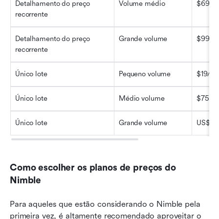
Detalhamento do preço 
Volume médio
$69/10
recorrente
Detalhamento do preço 
Grande volume
$99/25
recorrente
Único lote
Pequeno volume
$19/2.
Único lote
Médio volume
$75/10
Único lote
Grande volume
US$110
Como escolher os planos de preços do 
Nimble
Para aqueles que estão considerando o Nimble pela 
primeira vez, é altamente recomendado aproveitar o 