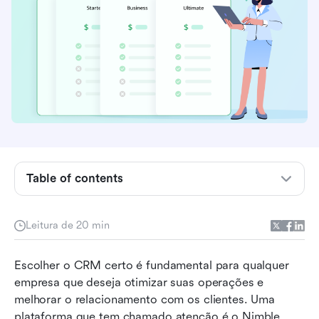
Table of contents
Principais pontos: visão geral de preços do
Leitura de 20 min
Nimble
O que é o Nimble?
Escolher o CRM certo é fundamental para qualquer 
empresa que deseja otimizar suas operações e 
Plano de preços do Nimble CRM em detalhes
melhorar o relacionamento com os clientes. Uma 
plataforma que tem chamado atenção é o Nimble 