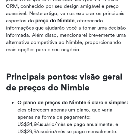
O que escolher ao decidir sobre uma solução
CRM, conhecido por seu design amigável e preço 
de CRM
acessível. Neste artigo, vamos explorar os principais 
Por que o Lark é uma alternativa poderosa e
aspectos do 
preço do Nimble
, oferecendo 
econômica ao Nimble
informações que ajudarão você a tomar uma decisão 
informada. Além disso, mencionarei brevemente uma 
Tendências futuras para soluções de CRM
alternativa competitiva ao Nimble, proporcionando 
mais opções para o seu negócio.
Conclusão
Perguntas frequentes
Principais pontos: visão geral 
Leitura relacionada
de preços do Nimble
O plano de preços do Nimble é claro e simples: 
eles oferecem apenas um plano, que varia 
apenas na forma de pagamento: 
US$24,9/usuário/mês se pago anualmente, e 
US$29,9/usuário/mês se pago mensalmente.