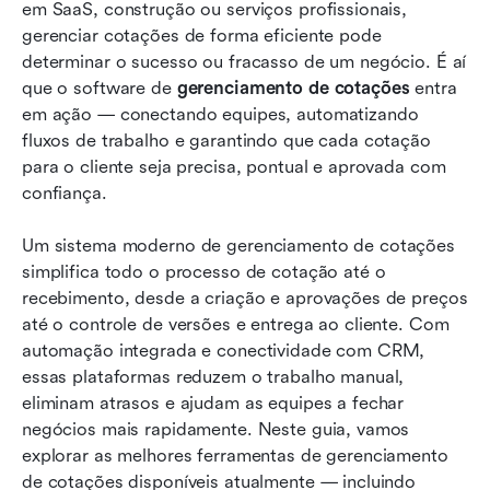
Melhores ferramentas de gerenciamento de
em SaaS, construção ou serviços profissionais, 
cotações que você deve conferir
gerenciar cotações de forma eficiente pode 
determinar o sucesso ou fracasso de um negócio. É aí 
Bônus: Modelos de gerenciamento de cotações
que o software de 
gerenciamento de cotações
 entra 
do Lark
em ação — conectando equipes, automatizando 
fluxos de trabalho e garantindo que cada cotação 
Conclusão
para o cliente seja precisa, pontual e aprovada com 
Perguntas frequentes
confiança.
Leitura relacionada
Um sistema moderno de gerenciamento de cotações 
simplifica todo o processo de cotação até o 
recebimento, desde a criação e aprovações de preços 
até o controle de versões e entrega ao cliente. Com 
automação integrada e conectividade com CRM, 
essas plataformas reduzem o trabalho manual, 
eliminam atrasos e ajudam as equipes a fechar 
negócios mais rapidamente. Neste guia, vamos 
explorar as melhores ferramentas de gerenciamento 
de cotações disponíveis atualmente — incluindo 