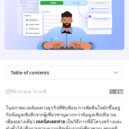
เทคนิคเดลฟีคืออะไร
ลักษณะสำคัญของเทคนิคเดลฟี
วิธีการทำงานของเทคนิคเดลฟี (ทีละขั้นตอน)
Table of contents
ทำด้วยตนเอง: ใช้ Lark เพื่อฝึกเทคนิคเดลฟี
เคล็ดลับเชิงปฏิบัติและแนวทางปฏิบัติที่ดีที่สุด — และ
ใช้เวลาอ่าน 15 นาที
วิธีที่ Lark สนับสนุนสิ่งเหล่านี้
ข้อดีและข้อจำกัดของเทคนิคเดลฟี
ในสภาพแวดล้อมทางธุรกิจที่ซับซ้อน การตัดสินใจมักขึ้นอยู่
กับข้อมูลเชิงลึกจากผู้เชี่ยวชาญมากกว่าข้อมูลเชิงปริมาณ
การใช้เทคนิคเดลฟีในธุรกิจและการจัดการโครงการ
เพียงอย่างเดียว 
เทคนิคเดลฟาย
 เป็นวิธีการที่มีโครงสร้างและ
บทสรุป
ทำซ้ำได้ เพื่อรวบรวมความคิดเห็นจากผู้เชี่ยวชาญ ลดอคติ 