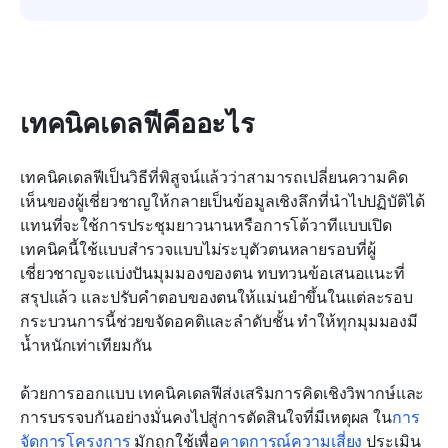
เทคนิคเดลฟีคืออะไร
เทคนิคเดลฟีเป็นวิธีที่พิสูจน์แล้วว่าสามารถเปลี่ยนความคิด
เห็นของผู้เชี่ยวชาญให้กลายเป็นข้อมูลเชิงลึกที่นำไปปฏิบัติได้ 
แทนที่จะใช้การประชุมยาวนานหรือการโต้วาทีแบบเปิด 
เทคนิคนี้ใช้แบบสำรวจแบบไม่ระบุตัวตนหลายรอบที่ผู้
เชี่ยวชาญจะแบ่งปันมุมมองของตน ทบทวนข้อเสนอแนะที่
สรุปแล้ว และปรับคำตอบของตนให้แม่นยำขึ้นในแต่ละรอบ 
กระบวนการนี้ช่วยขจัดอคติและลำดับชั้น ทำให้ทุกมุมมองมี
น้ำหนักเท่าเทียมกัน
ด้วยการออกแบบ เทคนิคเดลฟีส่งเสริมการคิดเชิงวิพากษ์และ
การบรรจบกันอย่างมั่นคงไปสู่การตัดสินใจที่มีเหตุผล ใน
การ
จัดการโครงการ
 มักถูกใช้เพื่อ
คาดการณ์ความเสี่ยง
 ประเมิน