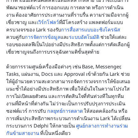
การดำเนินเทคนิคเดลฟีในทีมที่หลากหลาย ไม่ว่าจะเป็นการ
พัฒนาซอฟต์แวร์ การออกแบบ การตลาด หรือการดำเนิน
งาน ต้องอาศัยการประสานงานที่ราบรื่น ความร่วมมือจากผู้
เชี่ยวชาญ และ
เวิร์กโฟลว์
ที่มีโครงสร้าง แพลตฟอร์มแบบ
ครบวงจรของ Lark รองรับ
การสื่อสารแบบอะซิงโครนัส
ควบคู่กับ
การจัดการข้อมูล
และ
ระบบอัตโนมัติ
 ช่วยให้แต่ละ
รอบของเดลฟีเป็นไปอย่างมีประสิทธิภาพตั้งแต่การคัดเลือกผู้
เชี่ยวชาญจนถึงการบรรลุฉันทามติขั้นสุดท้าย
ด้วยการรวมศูนย์เครื่องมือต่างๆ เช่น Base, Messenger, 
Tasks, แผ่นงาน, Docs และ Approval เข้าด้วยกัน Lark ช่วย
ให้ผู้อำนวยความสะดวกสามารถจัดการวงจรการให้ข้อเสนอ
แนะซ้ำได้อย่างมีประสิทธิภาพ เพื่อให้มั่นใจในความโปร่งใส 
การไม่เปิดเผยตัวตน และการตัดสินใจที่ทันท่วงทีในทุกทีม
งานที่มีหน้าที่ต่างกัน ไม่ว่าจะเป็นการปรับปรุงการประเมิน
ซอฟต์แวร์ การปรับ 
กลยุทธ์การตลาด
 ให้สอดคล้องกัน หรือ
การเพิ่มประสิทธิภาพกระบวนการดำเนินงาน Lark ได้เปลี่ยน
กระบวนการ Delphi ให้กลายเป็น 
ศูนย์กลางการทำงานร่วม
กันข้ามสายงาน
 ที่เป็นหนึ่งเดียว