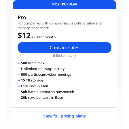
MOST POPULAR
Pro
For companies with comprehensive collaboration and 
management needs
$12
  / user / month
Contact sales
Billed annually
500
 users max
Unlimited
 message history
500-participant
 video meetings
15 TB
 storage
Lark Docs & Mail
50k
 Base automation runs/month
20k
 rows per table in Base
View full pricing plans