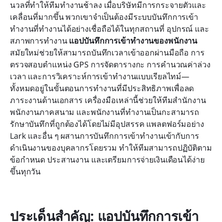
10 แอปบันทึกการเข้าทำงานของพนักงานที่ดีที่สุด
นวลที่ทำให้ทีมทำงานช้าลง เมื่อบริษัทมีการกระจายตัวและ
สำหรับทีมสมัยใหม่
เคลื่อนที่มากขึ้น พวกเขาจำเป็นต้องมีระบบบันทึกการเข้า
ทำงานที่ทำงานได้อย่างเชื่อถือได้ในทุกสถานที่ อุปกรณ์ และ
วิธีเปิดตัวแอปเช็กชื่อให้ประสบความสำเร็จ
สภาพการทำงาน 
แอปบันทึกการเข้าทำงานของพนักงาน
สมัยใหม่ช่วยให้สามารถบันทึกเวลาเข้าออกผ่านมือถือ การ
เทรนด์ใหม่: ทำไมธุรกิจจึงหันมาใช้การติดตามการ
ตรวจสอบตำแหน่ง GPS การจัดตารางกะ การคำนวณค่าล่วง
เข้างานผ่านมือถือ
เวลา และการวิเคราะห์การเข้าทำงานแบบเรียลไทม์—
ทั้งหมดอยู่ในขั้นตอนการทำงานที่มีประสิทธิภาพเพื่อลด
คำถามที่พบบ่อย
ภาระงานด้านเอกสาร เครื่องมือเหล่านี้ช่วยให้ทีมสำนักงาน 
พนักงานภาคสนาม และพนักงานที่ทำงานเป็นกะสามารถ
การอ่านที่เกี่ยวข้อง
รักษาบันทึกที่ถูกต้องได้โดยไม่มีอุปสรรค แพลตฟอร์มอย่าง 
Lark และอื่น ๆ ผสานการบันทึกการเข้าทำงานเข้ากับการ
ดำเนินงานของบุคลากรโดยรวม ทำให้ทีมสามารถปฏิบัติตาม
ข้อกำหนด ประสานงาน และเตรียมการจ่ายเงินเดือนได้ง่าย
ขึ้นทุกวัน
ประเด็นสำคัญ: แอปบันทึกการเข้า