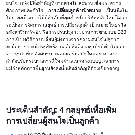
ปรับเปลี่ยนการแปลงลูกค้าเป้าหมายด้วยเทคโนโลยี
สนใจ แต่ยังมีสิ่งสำคัญที่ขาดหายไป สะพานเชื่อมระหว่าง
สมัยใหม่กับ Lark
ศักยภาพและกำไร—
การเปลี่ยนลูกค้าเป้าหมาย
—เป็นหนึ่งใน
โอกาสสร้างรายได้ที่สำคัญที่สุดสำหรับบริษัทสมัยใหม่ ไม่ว่า
กลยุทธ์การเปลี่ยนผู้มุ่งหวังเป็นลูกค้าเฉพาะ
จะเป็นการจัดการกลยุทธ์การเปลี่ยนลูกค้าเป้าหมายในธุรกิจ
อุตสาหกรรมที่ได้ผล
อสังหาริมทรัพย์ หรือการปรับปรุงกระบวนการขายแบบ B2B 
การเข้าใจวิธีการเปลี่ยนผู้มุ่งหวังจากความสนใจไปสู่การ
ข้อผิดพลาดทั่วไปในการเปลี่ยนผู้มุ่งหวังเป็นลูกค้าและ
ลงมือทำอย่างมีประสิทธิภาพ คือสิ่งที่แยกธุรกิจที่เติบโตออก
วิธีหลีกเลี่ยง
จากธุรกิจที่กำลังดิ้นรน แพลตฟอร์มสมัยใหม่อย่าง Lark 
การวัดและเพิ่มประสิทธิภาพผลตอบแทนจากการ
กำลังปรับกระบวนการนี้ใหม่ผ่านแนวทางแบบบูรณาการ 
ลงทุนด้านการแปลงของคุณ
แม้ว่าหลักการพื้นฐานยังคงเป็นสิ่งสำคัญที่ต้องเชี่ยวชาญ
บทสรุป
คำถามที่พบบ่อย
การอ่านที่เกี่ยวข้อง
ประเด็นสำคัญ: 4 กลยุทธ์เพื่อเพิ่ม
การเปลี่ยนผู้สนใจเป็นลูกค้า