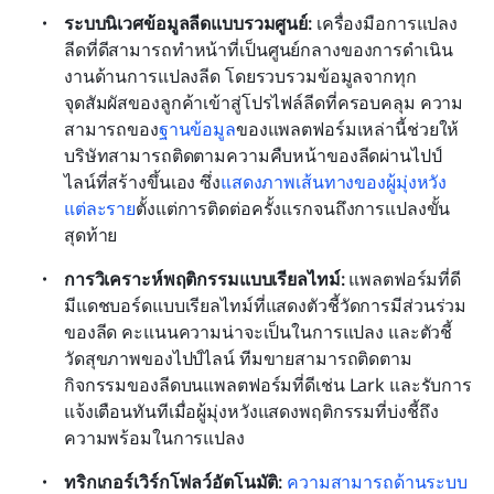
ระบบนิเวศข้อมูลลีดแบบรวมศูนย์:
 เครื่องมือการแปลง
ลีดที่ดีสามารถทำหน้าที่เป็นศูนย์กลางของการดำเนิน
งานด้านการแปลงลีด โดยรวบรวมข้อมูลจากทุก
จุดสัมผัสของลูกค้าเข้าสู่โปรไฟล์ลีดที่ครอบคลุม ความ
สามารถของ
ฐานข้อมูล
ของแพลตฟอร์มเหล่านี้ช่วยให้
บริษัทสามารถติดตามความคืบหน้าของลีดผ่านไปป์
ไลน์ที่สร้างขึ้นเอง ซึ่ง
แสดงภาพเส้นทางของผู้มุ่งหวัง
แต่ละราย
ตั้งแต่การติดต่อครั้งแรกจนถึงการแปลงขั้น
สุดท้าย
การวิเคราะห์พฤติกรรมแบบเรียลไทม์:
 แพลตฟอร์มที่ดี
มีแดชบอร์ดแบบเรียลไทม์ที่แสดงตัวชี้วัดการมีส่วนร่วม
ของลีด คะแนนความน่าจะเป็นในการแปลง และตัวชี้
วัดสุขภาพของไปป์ไลน์ ทีมขายสามารถติดตาม
กิจกรรมของลีดบนแพลตฟอร์มที่ดีเช่น Lark และรับการ
แจ้งเตือนทันทีเมื่อผู้มุ่งหวังแสดงพฤติกรรมที่บ่งชี้ถึง
ความพร้อมในการแปลง
ทริกเกอร์เวิร์กโฟลว์อัตโนมัติ:
ความสามารถด้านระบบ