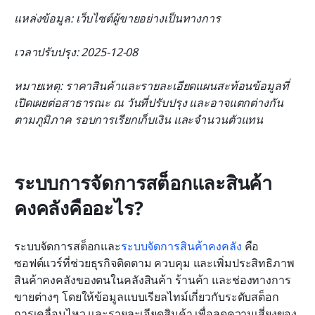
แหล่งข้อมูล: เว็บไซต์ผู้ขายอย่างเป็นทางการ
เวลาปรับปรุง: 2025-12-08
หมายเหตุ: ราคาสินค้าและรายละเอียดแผนสะท้อนข้อมูลที่
เปิดเผยต่อสาธารณะ ณ วันที่ปรับปรุง และอาจแตกต่างกัน
ตามภูมิภาค รอบการเรียกเก็บเงิน และจำนวนตัวแทน
ระบบการจัดการสต็อกและสินค้า
คงคลังคืออะไร?
ระบบจัดการสต็อกและ
ระบบจัดการสินค้าคงคลัง
 คือ
ซอฟต์แวร์ที่ช่วยธุรกิจติดตาม ควบคุม และเพิ่มประสิทธิภาพ
สินค้าคงคลังของตนในคลังสินค้า ร้านค้า และช่องทางการ
ขายต่างๆ โดยให้ข้อมูลแบบเรียลไทม์เกี่ยวกับระดับสต็อก 
การเคลื่อนไหว และรายละเอียดสินค้า เพื่อลดความเสี่ยงของ