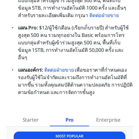
แบบกลุ่มสำหรับผู้เข้าร่วมสูงสุด 500 คน, พื้นที่เก็บ
ข้อมูล 5TB, การทำงานอัตโนมัติ 1000 ครั้ง และอื่นๆ 
สำหรับรายละเอียดเพิ่มเติม กรุณา 
ติดต่อฝ่ายขาย
แผน Pro: 
$12/ผู้ใช้/เดือน (เรียกเก็บรายปี) สำหรับผู้ใช้
สูงสุด 500 คน รวมทุกอย่างใน Basic พร้อมการโทร
แบบกลุ่มสำหรับผู้เข้าร่วมสูงสุด 500 คน, พื้นที่เก็บ
ข้อมูล 15TB, การทำงานอัตโนมัติ 50,000 ครั้ง และ
อื่นๆ
แผนองค์กร: 
ติดต่อฝ่ายขาย
 เพื่อขอราคาที่กำหนดเอง 
รองรับผู้ใช้ไม่จำกัดและรวมถึงการทำงานอัตโนมัติที่
มากขึ้น รวมทั้งคุณสมบัติด้านความปลอดภัย การปฏิบัติ
ตามข้อกำหนด และการจัดการขั้นสูง
Starter
Pro
Enterprise
MOST POPULAR