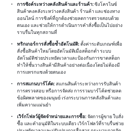
การซิงค์ระหว่างคลังสินค้าและร้านค้า: 
ซิงโครไนซ์
สินค้าคงคลังระหว่างคลังสินค้า ร้านค้า และช่องทาง
ออนไลน์ การซิงค์ที่ถูกต้องช่วยลดการตรวจสอบด้วย
ตนเอง และช่วยให้การดำเนินการคำสั่งซื้อเป็นไปอย่าง
ราบรื่นในทุกสถานที่
ทริกเกอร์การสั่งซื้อซ้ำอัตโนมัติ: 
ตั้งค่าระดับเกณฑ์เพื่อ
สั่งซื้อสินค้าใหม่โดยอัตโนมัติเมื่อสต็อกต่ำ ระบบ
อัตโนมัติช่วยประหยัดเวลาและป้องกันการขาดสต็อก 
ทำให้ชั้นวางสินค้ามีสินค้าอย่างต่อเนื่องโดยไม่ต้องมี
การแทรกแซงด้วยตนเอง
การสแกนบาร์โค้ด: 
สแกนสินค้าระหว่างการรับสินค้า 
การตรวจสอบ หรือการจัดส่ง การรวมบาร์โค้ดช่วยลด
ข้อผิดพลาดของมนุษย์ เร่งกระบวนการคลังสินค้าและ
เพิ่มความแม่นยำ
เวิร์กโฟลว์ผู้จัดจำหน่ายและการซื้อ: 
จัดการผู้ขาย ใบสั่ง
ซื้อ และคำอนุมัติในระบบเดียว เวิร์กโฟลว์ที่ราบรื่นช่วย
ประหยัดเวลาและปรับปรุงการสื่อสาร กระบวนการจัด