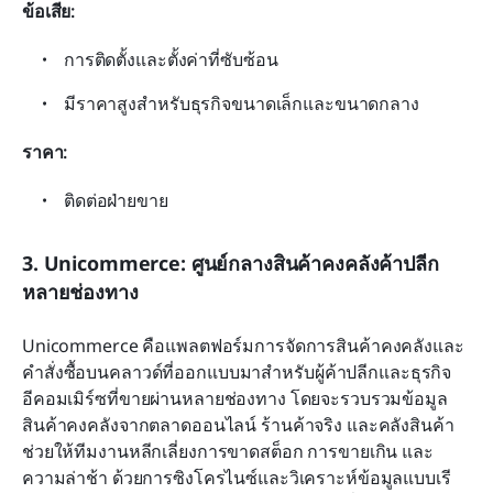
ข้อเสีย:
การติดตั้งและตั้งค่าที่ซับซ้อน
มีราคาสูงสำหรับธุรกิจขนาดเล็กและขนาดกลาง
ราคา: 
ติดต่อฝ่ายขาย
3. Unicommerce: ศูนย์กลางสินค้าคงคลังค้าปลีก
หลายช่องทาง
Unicommerce คือแพลตฟอร์มการจัดการสินค้าคงคลังและ
คำสั่งซื้อบนคลาวด์ที่ออกแบบมาสำหรับผู้ค้าปลีกและธุรกิจ
อีคอมเมิร์ซที่ขายผ่านหลายช่องทาง โดยจะรวบรวมข้อมูล
สินค้าคงคลังจากตลาดออนไลน์ ร้านค้าจริง และคลังสินค้า 
ช่วยให้ทีมงานหลีกเลี่ยงการขาดสต็อก การขายเกิน และ
ความล่าช้า ด้วยการซิงโครไนซ์และวิเคราะห์ข้อมูลแบบเรี