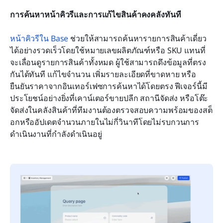
การค้นหาหน้าคิวรีและการแก้ไขสินค้าคงคลังทันที
หน้าคิวรีใน Base
 ช่วยให้สามารถค้นหารายการสินค้าเดี่ยว
ได้อย่างรวดเร็วโดยใช้หมายเลขผลิตภัณฑ์หรือ SKU แทนที่
จะเลื่อนดูรายการสินค้าทั้งหมด ผู้ใช้สามารถดึงข้อมูลที่ตรง
กันได้ทันที แก้ไขจำนวน เพิ่มรายละเอียดที่ขาดหาย หรือ
ยืนยันราคาจากอินเทอร์เฟซการค้นหาได้โดยตรง ฟีเจอร์นี้มี
ประโยชน์อย่างยิ่งที่เคาน์เตอร์ขายปลีก สถานีจัดส่ง หรือโต๊ะ
จัดส่งในคลังสินค้าที่ทีมงานต้องตรวจสอบความพร้อมของสต็
อกหรืออัปเดตจำนวนภายในไม่กี่วินาทีโดยไม่รบกวนการ
ดำเนินงานที่กำลังดำเนินอยู่