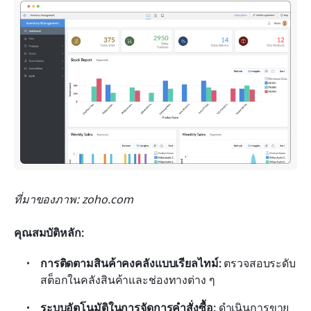
ที่มาของภาพ: zoho.com
คุณสมบัติหลัก:
การติดตามสินค้าคงคลังแบบเรียลไทม์:
 ตรวจสอบระดับ
สต็อกในคลังสินค้าและช่องทางต่าง ๆ
ระบบอัตโนมัติในการจัดการคำสั่งซื้อ:
 ดำเนินการขาย