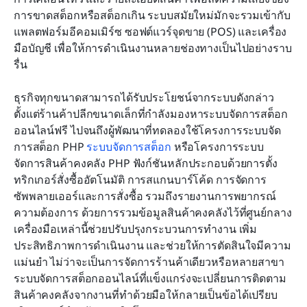
การขาดสต็อกหรือสต็อกเกิน ระบบสมัยใหม่มักจะรวมเข้ากับ
แพลตฟอร์มอีคอมเมิร์ซ ซอฟต์แวร์จุดขาย (POS) และเครื่อง
มือบัญชี เพื่อให้การดำเนินงานหลายช่องทางเป็นไปอย่างราบ
รื่น
ธุรกิจทุกขนาดสามารถได้รับประโยชน์จากระบบดังกล่าว 
ตั้งแต่ร้านค้าปลีกขนาดเล็กที่กำลังมองหาระบบจัดการสต็อก
ออนไลน์ฟรี ไปจนถึงผู้พัฒนาที่ทดลองใช้โครงการระบบจัด
การสต็อก PHP 
ระบบจัดการสต็อก
 หรือโครงการระบบ
จัดการสินค้าคงคลัง PHP ฟังก์ชันหลักประกอบด้วยการตั้ง
ทริกเกอร์สั่งซื้ออัตโนมัติ การสแกนบาร์โค้ด การจัดการ
ซัพพลายเออร์และการสั่งซื้อ รวมถึงรายงานการพยากรณ์
ความต้องการ ด้วยการรวมข้อมูลสินค้าคงคลังไว้ที่ศูนย์กลาง 
เครื่องมือเหล่านี้ช่วยปรับปรุงกระบวนการทำงาน เพิ่ม
ประสิทธิภาพการดำเนินงาน และช่วยให้การตัดสินใจมีความ
แม่นยำ ไม่ว่าจะเป็นการจัดการร้านค้าเดียวหรือหลายสาขา 
ระบบจัดการสต็อกออนไลน์ที่แข็งแกร่งจะเปลี่ยนการติดตาม
สินค้าคงคลังจากงานที่ทำด้วยมือให้กลายเป็นข้อได้เปรียบ