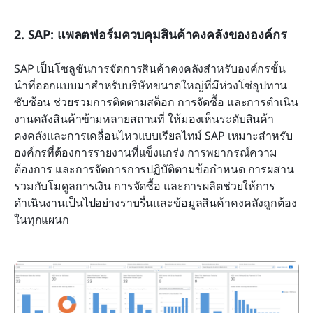
2. SAP: แพลตฟอร์มควบคุมสินค้าคงคลังขององค์กร
SAP เป็นโซลูชันการจัดการสินค้าคงคลังสำหรับองค์กรชั้น
นำที่ออกแบบมาสำหรับบริษัทขนาดใหญ่ที่มีห่วงโซ่อุปทาน
ซับซ้อน ช่วยรวมการติดตามสต็อก การจัดซื้อ และการดำเนิน
งานคลังสินค้าข้ามหลายสถานที่ ให้มองเห็นระดับสินค้า
คงคลังและการเคลื่อนไหวแบบเรียลไทม์ SAP เหมาะสำหรับ
องค์กรที่ต้องการรายงานที่แข็งแกร่ง การพยากรณ์ความ
ต้องการ และการจัดการการปฏิบัติตามข้อกำหนด การผสาน
รวมกับโมดูลการเงิน การจัดซื้อ และการผลิตช่วยให้การ
ดำเนินงานเป็นไปอย่างราบรื่นและข้อมูลสินค้าคงคลังถูกต้อง
ในทุกแผนก