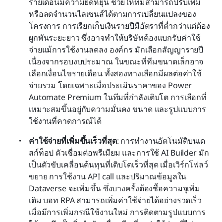
รายเดือนมีความยืดหยุ่น ช่วยให้ทีมสามารถปรับเพิ่ม
หรือลดจำนวนไลเซนส์ได้ตามการเปลี่ยนแปลงของ
โครงการ การเรียกเก็บเงินรายปีมีอัตราที่ต่ำกว่าแต่ต้อง
ผูกพันระยะยาว ซึ่งอาจทำให้บริษัทต้องแบกรับค่าใช้
จ่ายแม้การใช้งานลดลง องค์กร มักเลือกสัญญารายปี
เนื่องจากรอบงบประมาณ ในขณะที่ทีมขนาดเล็กอาจ
เลือกเงื่อนไขรายเดือน ทั้งสองทางเลือกมีผลต่อค่าใช้
จ่ายรวม โดยเฉพาะเมื่อประเมินราคาของ Power 
Automate Premium ในทีมที่กำลังเติบโต การเลือกที่
เหมาะสมขึ้นอยู่กับความมั่นคง ขนาด และรูปแบบการ
ใช้งานที่คาดการณ์ได้
ค่าใช้จ่ายที่เพิ่มขึ้นเร็วที่สุด
: การทำงานอัตโนมัติบนเด
สก์ท็อป ตัวเชื่อมต่อพรีเมียม และการใช้ AI Builder มัก
เป็นตัวขับเคลื่อนต้นทุนที่เติบโตเร็วที่สุด เมื่อเวิร์กโฟลว์
ขยาย การใช้งาน API call และปริมาณข้อมูลใน 
Dataverse จะเพิ่มขึ้น ซึ่งบางครั้งต้องซื้อความจุเพิ่ม
เติม บอท RPA สามารถเพิ่มค่าใช้จ่ายได้อย่างรวดเร็ว
เมื่อมีการเพิ่มกรณีใช้งานใหม่ การติดตามรูปแบบการ