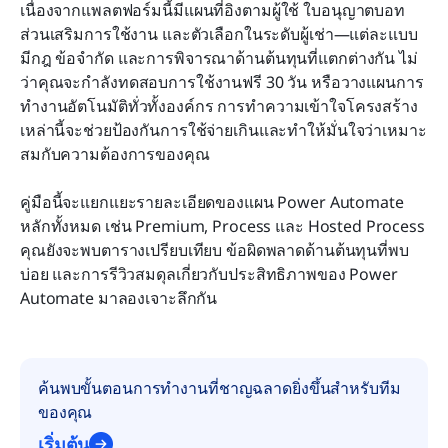
การกำหนดราคาส่วนเสริมของผลิตภัณฑ์ที่เกี่ยวข้อง
เนื่องจากแพลตฟอร์มนี้มีแผนที่อิงตามผู้ใช้ ใบอนุญาตบอท 
กับ Power Automate
ส่วนเสริมการใช้งาน และตัวเลือกในระดับผู้เช่า—แต่ละแบบ
มีกฎ ข้อจำกัด และการพิจารณาด้านต้นทุนที่แตกต่างกัน ไม่
Power Automate คุ้มค่ากับราคาหรือไม่?
ว่าคุณจะกำลังทดสอบการใช้งานฟรี 30 วัน หรือวางแผนการ
ทำงานอัตโนมัติทั่วทั้งองค์กร การทำความเข้าใจโครงสร้าง
Lark: ทางเลือกที่หลากหลายและคุ้มค่ากว่า Power
เหล่านี้จะช่วยป้องกันการใช้จ่ายเกินและทำให้มั่นใจว่าเหมาะ
Automate
สมกับความต้องการของคุณ
ราคาและความคุ้มค่า: เลือกใช้ระหว่าง Power
Automate และ Lark
คู่มือนี้จะแยกแยะรายละเอียดของแผน Power Automate 
หลักทั้งหมด เช่น Premium, Process และ Hosted Process 
คุณยังจะพบตารางเปรียบเทียบ ข้อผิดพลาดด้านต้นทุนที่พบ
คำถามที่พบบ่อย
บ่อย และการรีวิวสมดุลเกี่ยวกับประสิทธิภาพของ Power 
การอ่านที่เกี่ยวข้อง
Automate มาลองเจาะลึกกัน
ค้นพบขั้นตอนการทำงานที่ชาญฉลาดยิ่งขึ้นสำหรับทีม
ของคุณ
เริ่มต้น