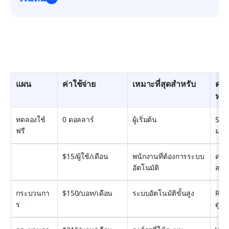
แผน
ค่าใช้จ่าย
เหมาะที่สุดสำหรับ
คว
หลั
ทดลองใช้
0 ดอลลาร์
ผู้เริ่มต้น
Star
ฟรี
มาต
$15/ผู้ใช้/เดือน
พนักงานที่ต้องการระบบ
คลาว
อัตโนมัติ
สก์ท
กระบวนกา
$150/บอท/เดือน
ระบบอัตโนมัติขั้นสูง
RPA 
ร
ดูแล