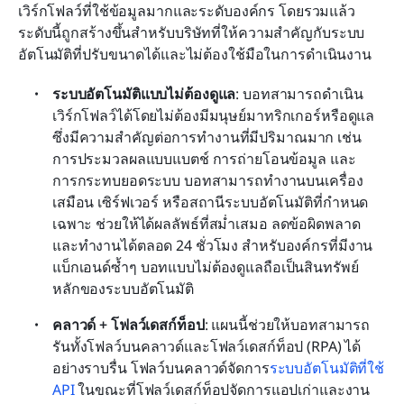
เวิร์กโฟลว์ที่ใช้ข้อมูลมากและระดับองค์กร โดยรวมแล้ว
ระดับนี้ถูกสร้างขึ้นสำหรับบริษัทที่ให้ความสำคัญกับระบบ
อัตโนมัติที่ปรับขนาดได้และไม่ต้องใช้มือในการดำเนินงาน
ระบบอัตโนมัติแบบไม่ต้องดูแล
: บอทสามารถดำเนิน
เวิร์กโฟลว์ได้โดยไม่ต้องมีมนุษย์มาทริกเกอร์หรือดูแล 
ซึ่งมีความสำคัญต่อการทำงานที่มีปริมาณมาก เช่น 
การประมวลผลแบบแบตช์ การถ่ายโอนข้อมูล และ
การกระทบยอดระบบ บอทสามารถทำงานบนเครื่อง
เสมือน เซิร์ฟเวอร์ หรือสถานีระบบอัตโนมัติที่กำหนด
เฉพาะ ช่วยให้ได้ผลลัพธ์ที่สม่ำเสมอ ลดข้อผิดพลาด 
และทำงานได้ตลอด 24 ชั่วโมง สำหรับองค์กรที่มีงาน
แบ็กเอนด์ซ้ำๆ บอทแบบไม่ต้องดูแลถือเป็นสินทรัพย์
หลักของระบบอัตโนมัติ
คลาวด์ + โฟลว์เดสก์ท็อป
: แผนนี้ช่วยให้บอทสามารถ
รันทั้งโฟลว์บนคลาวด์และโฟลว์เดสก์ท็อป (RPA) ได้
อย่างราบรื่น โฟลว์บนคลาวด์จัดการ
ระบบอัตโนมัติที่ใช้ 
API
 ในขณะที่โฟลว์เดสก์ท็อปจัดการแอปเก่าและงาน