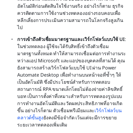
อัตโนมัติก่อนตัดสินใจใช้งานจริง อย่างไรก็ตาม ธุรกิจ
ควรติดตามการใช้งานช่วงทดลองอย่างรอบคอบเพื่อ
หลีกเลี่ยงการประเมินความสามารถในโลกจริงสูงเกิน
ไป
การเข้าถึงตัวเชื่อมมาตรฐานและเวิร์กโฟลว์แบบใช้ UI
: 
ในช่วงทดลอง ผู้ใช้จะได้รับสิทธิ์เข้าถึงตัวเชื่อม
มาตรฐานทั้งหมด ทำให้สามารถเชื่อมต่อการทำงานระ
หว่างแอป Microsoft และแอปของบุคคลที่สามได้ คุณ
ยังสามารถสร้างเวิร์กโฟลว์แบบใช้ UI ผ่าน Power 
Automate Desktop เพื่อทำงานบนหน้าจอที่ซ้ำๆ ให้
เป็นอัตโนมัติ ซึ่งมีประโยชน์สำหรับการทดสอบ
สถานการณ์ RPA ขนาดเล็กโดยไม่ต้องจ่ายค่าลิขสิทธิ์
บอท เป็นการตั้งค่าที่เหมาะสำหรับการทดลองรูปแบบ
การทำงานอัตโนมัติและวัดผลประสิทธิภาพที่อาจเกิด
ขึ้น อย่างไรก็ตาม ตัวเชื่อมพรีเมียมและ
เวิร์กโฟลว์บน
คลาวด์ขั้นสูง
ยังคงมีข้อจำกัด เว้นแต่จะมีการขยาย
ระยะเวลาทดลองเพิ่มเติม