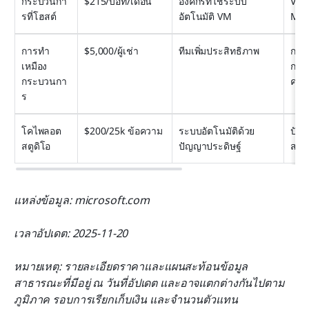
กระบวนกา
$215/บอท/เดือน
องค์กรที่ใช้ระบบ
VM ท
รที่โฮสต์
อัตโนมัติ VM
Mic
การทำ
$5,000/ผู้เช่า
ทีมเพิ่มประสิทธิภาพ
การว
เหมือง
กระ
กระบวนกา
ครบ
ร
โคไพลอต 
$200/25k ข้อความ
ระบบอัตโนมัติด้วย
ปัญญ
สตูดิโอ
ปัญญาประดิษฐ์
สน
แหล่งข้อมูล: microsoft.com
เวลาอัปเดต: 2025-11-20
หมายเหตุ: รายละเอียดราคาและแผนสะท้อนข้อมูล
สาธารณะที่มีอยู่ ณ วันที่อัปเดต และอาจแตกต่างกันไปตาม
ภูมิภาค รอบการเรียกเก็บเงิน และจำนวนตัวแทน