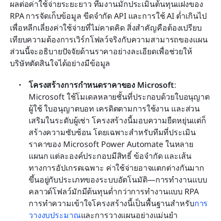
ผลต่อค่าใช้จ่ายระยะยาว ทีมงานมักประเมินต้นทุนแฝงของ 
RPA การจัดเก็บข้อมูล ขีดจำกัด API และการใช้ AI ต่ำเกินไป 
เพื่อหลีกเลี่ยงค่าใช้จ่ายที่ไม่คาดคิด สิ่งสำคัญคือต้องเปรียบ
เทียบความต้องการเวิร์กโฟลว์จริงกับความสามารถของแผน 
ส่วนนี้จะอธิบายปัจจัยด้านราคาอย่างละเอียดเพื่อช่วยให้
บริษัทตัดสินใจได้อย่างมีข้อมูล
โครงสร้างการกำหนดราคาของ Microsoft
: 
Microsoft ใช้โมเดลหลายชั้นที่ประกอบด้วยใบอนุญาต
ผู้ใช้ ใบอนุญาตบอท เครดิตตามการใช้งาน และส่วน
เสริมในระดับผู้เช่า โครงสร้างนี้มอบความยืดหยุ่นแต่ก็
สร้างความซับซ้อน โดยเฉพาะสำหรับทีมที่ประเมิน
ราคาของ Microsoft Power Automate ในหลาย
แผนก แต่ละองค์ประกอบมีสิทธิ์ ข้อจำกัด และเส้น
ทางการอัปเกรดเฉพาะ ค่าใช้จ่ายอาจแตกต่างกันมาก
ขึ้นอยู่กับประเภทของระบบอัตโนมัติ—การทำงานแบบ
คลาวด์โฟลว์มักมีต้นทุนต่ำกว่าการทำงานแบบ RPA 
การทำความเข้าใจโครงสร้างนี้เป็นพื้นฐานสำหรับ
การ
วางงบประมาณ
และการวางแผนอย่างแม่นยำ