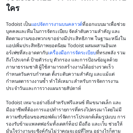
ใคร
Todoist เป็น
แอปจัดการงานบนคลาวด์
ที่ออกแบบมาเพื่อช่วย
บุคคลและทีมในการจัดระเบียบ จัดลำดับความสำคัญ และ
ติดตามงานของพวกเขาอย่างมีประสิทธิภาพ ในฐานะหนึ่งใน
แอปเพิ่มประสิทธิภาพยอดนิยม Todoist ผสมผสานอินเท
อร์เฟซที่สะอาดตากับ
เครื่องมือการจัดระเบียบ
ที่ทรงพลัง รวม
ถึงโปรเจกต์ ป้ายตัวระบุ ตัวกรอง และการป้อนข้อมูลด้วย
ภาษาธรรมชาติ ผู้ใช้สามารถสร้างงานได้อย่างรวดเร็ว 
กำหนดวันครบกำหนด ตั้งระดับความสำคัญ และแม้แต่
กำหนดตารางงานซ้ำ ทำให้เหมาะสำหรับการจัดการงาน
ประจำวันและการวางแผนรายสัปดาห์
Todoist เหมาะอย่างยิ่งสำหรับฟรีแลนซ์ ทีมขนาดเล็ก และ
มืออาชีพที่ต้องการแอปทำรายการที่ตรงไปตรงมาโดยไม่มี
ความซับซ้อนของซอฟต์แวร์จัดการโปรเจกต์เต็มรูปแบบ การ
รองรับข้ามแพลตฟอร์มทั้งเดสก์ท็อป มือถือ และเว็บ ช่วยให้
มั่นใจว่างานจะซิงค์กันไม่ว่าคุณจะอยู่ที่ไหน อย่างไรก็ตาม 