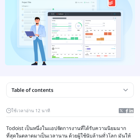
Todoist คืออะไร และเหมาะสำหรับใคร
การทำงานของ Todoist: อธิบายคุณสมบัติหลัก
การกำหนดราคาและความคุ้มค่าของ Todoist
Table of contents
ประสบการณ์การใช้งาน Todoist บนมือถือเทียบกับเด
สก์ท็อป
ใช้เวลาอ่าน 12 นาที
ใครไม่ควรใช้ Todoist?
Todoist เป็นหนึ่งในแอปจัดการงานที่ได้รับความนิยมมาก
รีวิว Todoist: ข้อดีและข้อเสียในรูปแบบรายการ
ที่สุดในตลาดมาเป็นเวลานาน ด้วยผู้ใช้นับล้านทั่วโลก มันให้