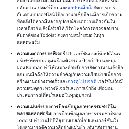
เปลี่ยนแปลงโดยอัตโนมัติเมื่อการเชื่อมต่ออินเทอร์เน็ต
กลับมา แอปเดสก์ท็อปและ
แอปบนมือถือ
จัดการการ
อัปเดตแบบออฟไลน์ได้อย่างน่าเชื่อถือ แม้อาจเกิดความ
ขัดแย้งได้หากมีหลายอุปกรณ์อัปเดตงานเดียวกันใน
เวลาเดียวกัน สิ่งนี้ช่วยให้เวิร์กโฟลว์การตรวจสอบราย
สัปดาห์ของ Todoist คงความสม่ำเสมอในทุก
แพลตฟอร์ม
ความแตกต่างของฟีเจอร์ UI: 
เวอร์ชันเดสก์ท็อปมีอินเท
อร์เฟซที่ครอบคลุมพร้อมตัวกรอง ป้ายกำกับ และมุม
มอง Kanban ทำให้เหมาะสำหรับการจัดการงานเชิงลึก 
แอปบนมือถือให้ความสำคัญกับความเรียบง่ายเพื่อการ
สร้างงานอย่างรวดเร็วและ
การดูโปรเจกต์
 เวอร์ชันเว็บมี
ความสมดุลระหว่างฟีเจอร์และการเข้าถึง เพื่อมอบ
ประสบการณ์ที่สม่ำเสมอในทุกอุปกรณ์
ความแม่นยำของการป้อนข้อมูลภาษาธรรมชาติใน
หลายแพลตฟอร์ม: 
การป้อนข้อมูลภาษาธรรมชาติของ 
Todoist ทำงานได้ดีที่สุดบนเดสก์ท็อปและเวอร์ชันเว็บ 
โดยสามารถตีความวลีอย่างแม่นยำ เช่น "ส่งรายงาน