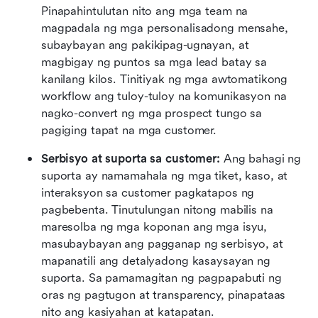
Pinapahintulutan nito ang mga team na 
magpadala ng mga personalisadong mensahe, 
subaybayan ang pakikipag-ugnayan, at 
magbigay ng puntos sa mga lead batay sa 
kanilang kilos. Tinitiyak ng mga awtomatikong 
workflow ang tuloy-tuloy na komunikasyon na 
nagko-convert ng mga prospect tungo sa 
pagiging tapat na mga customer.
Serbisyo at suporta sa customer: 
Ang bahagi ng 
suporta ay namamahala ng mga tiket, kaso, at 
interaksyon sa customer pagkatapos ng 
pagbebenta. Tinutulungan nitong mabilis na 
maresolba ng mga koponan ang mga isyu, 
masubaybayan ang pagganap ng serbisyo, at 
mapanatili ang detalyadong kasaysayan ng 
suporta. Sa pamamagitan ng pagpapabuti ng 
oras ng pagtugon at transparency, pinapataas 
nito ang kasiyahan at katapatan.