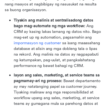
nang maayos at nagbibigay ng nasusukat na resulta 
sa buong organisasyon.
Tiyakin ang malinis at sentralisadong datos 
bago mag-automate ng mga workflow: 
Ang 
CRM ay kasing lakas lamang ng datos nito. Bago 
mag-set up ng automation, pagsamahin ang 
impormasyon ng customer
 sa isang maaasahang 
database at alisin ang mga dobleng tala o lipas 
na rekord. Ang malinis na datos ay nagpapabuti 
ng katumpakan, pag-uulat, at pangkalahatang 
performance ng bawat bahagi ng CRM.
Iayon ang sales, marketing, at service teams sa 
pagmamay-ari ng proseso: 
Bawat departamento 
ay may natatanging papel sa customer journey. 
Tiyaking malinaw ang mga responsibilidad at 
workflow upang ang sales, marketing, at service 
teams ay gumagana mula sa parehong datos at 