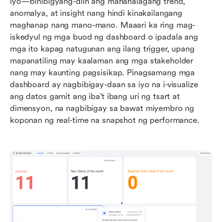
iyo—binibigyang-diin ang mahahalagang trend, 
anomalya, at insight nang hindi kinakailangang 
maghanap nang mano-mano. Maaari ka ring mag-
iskedyul ng mga buod ng dashboard o ipadala ang 
mga ito kapag natugunan ang ilang trigger, upang 
mapanatiling may kaalaman ang mga stakeholder 
nang may kaunting pagsisikap. Pinagsamang mga 
dashboard ay nagbibigay-daan sa iyo na i-visualize 
ang datos gamit ang iba’t ibang uri ng tsart at 
dimensyon, na nagbibigay sa bawat miyembro ng 
koponan ng real‑time na snapshot ng performance.