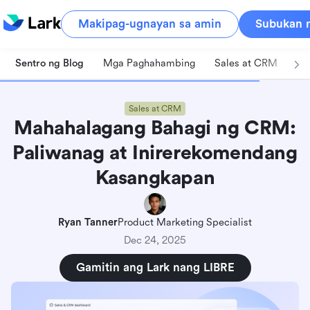
Makipag-ugnayan sa amin
Subukan n
Sentro ng Blog
Mga Paghahambing
Sales at CRM
Pa
Sales at CRM
Mahahalagang Bahagi ng CRM:
Paliwanag at Inirerekomendang
Kasangkapan
Ryan Tanner
Product Marketing Specialist
Dec 24, 2025
Gamitin ang Lark nang LIBRE