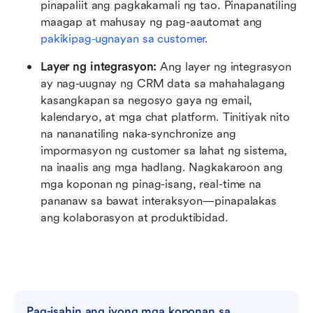
pinapaliit ang pagkakamali ng tao. Pinapanatiling 
maagap at mahusay ng pag-aautomat ang 
pakikipag-ugnayan sa customer
.
Layer ng integrasyon: 
Ang layer ng integrasyon 
ay nag-uugnay ng CRM data sa mahahalagang 
kasangkapan sa negosyo gaya ng email, 
kalendaryo, at mga chat platform. Tinitiyak nito 
na nananatiling naka-synchronize ang 
impormasyon ng customer sa lahat ng sistema, 
na inaalis ang mga hadlang. Nagkakaroon ang 
mga koponan ng pinag-isang, real-time na 
pananaw sa bawat interaksyon—pinapalakas 
ang kolaborasyon at produktibidad.
Pag-isahin ang iyong mga koponan sa 