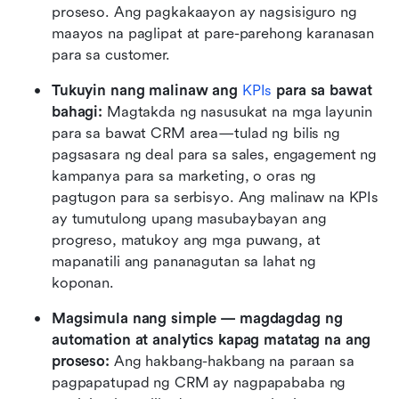
proseso. Ang pagkakaayon ay nagsisiguro ng 
maayos na paglipat at pare-parehong karanasan 
para sa customer.
Tukuyin nang malinaw ang 
KPIs 
para sa bawat 
bahagi: 
Magtakda ng nasusukat na mga layunin 
para sa bawat CRM area—tulad ng bilis ng 
pagsasara ng deal para sa sales, engagement ng 
kampanya para sa marketing, o oras ng 
pagtugon para sa serbisyo. Ang malinaw na KPIs 
ay tumutulong upang masubaybayan ang 
progreso, matukoy ang mga puwang, at 
mapanatili ang pananagutan sa lahat ng 
koponan.
Magsimula nang simple — magdagdag ng 
automation at analytics kapag matatag na ang 
proseso: 
Ang hakbang-hakbang na paraan sa 
pagpapatupad ng CRM ay nagpapababa ng 