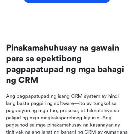
Pinakamahuhusay na gawain 
para sa epektibong 
pagpapatupad ng mga bahagi 
ng CRM
Ang pagpapatupad ng isang CRM system ay hindi 
lang basta pagpili ng software—ito ay tungkol sa 
pag-aayon ng mga tao, proseso, at teknolohiya sa 
paligid ng mga magkakaparehong layunin. Ang 
pagsunod sa mga pinakamahusay na kasanayan ay 
tinitiyak na ang lahat ng bahagi ng CRM ay gumagana 