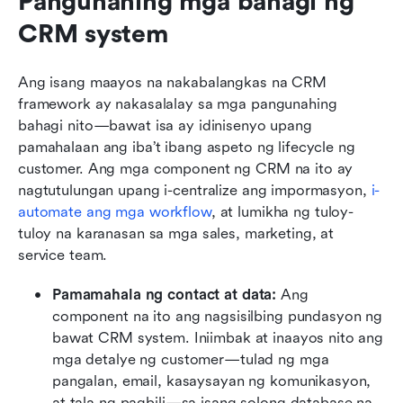
Pangunahing mga bahagi ng 
CRM system
Ang isang maayos na nakabalangkas na CRM 
framework ay nakasalalay sa mga pangunahing 
bahagi nito—bawat isa ay idinisenyo upang 
pamahalaan ang iba’t ibang aspeto ng lifecycle ng 
customer. Ang mga component ng CRM na ito ay 
nagtutulungan upang i-centralize ang impormasyon, 
i-
automate ang mga workflow
, at lumikha ng tuloy-
tuloy na karanasan sa mga sales, marketing, at 
service team.
Pamamahala ng contact at data: 
Ang 
component na ito ang nagsisilbing pundasyon ng 
bawat CRM system. Iniimbak at inaayos nito ang 
mga detalye ng customer—tulad ng mga 
pangalan, email, kasaysayan ng komunikasyon, 
at tala ng pagbili—sa isang solong database na 