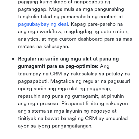
pagiging kumplikado at nagpapabuti ng 
pagtanggap. Magsimula sa mga pangunahing 
tungkulin tulad ng pamamahala ng contact at 
pagsubaybay ng deal
. Kapag pare-pareho na 
ang mga workflow, magdagdag ng automation, 
analytics, at mga custom dashboard para sa mas 
mataas na kahusayan.
Regular na suriin ang mga ulat at puna ng 
gumagamit para sa pag-optimize: 
Ang 
tagumpay ng CRM ay nakasalalay sa patuloy na 
pagpapabuti. Magtakda ng regular na pagsusuri 
upang suriin ang mga ulat ng pagganap, 
repasuhin ang puna ng gumagamit, at pinuhin 
ang mga proseso. Pinapanatili nitong nakaayon 
ang sistema sa mga layunin ng negosyo at 
tinitiyak na bawat bahagi ng CRM ay umuunlad 
ayon sa iyong pangangailangan.