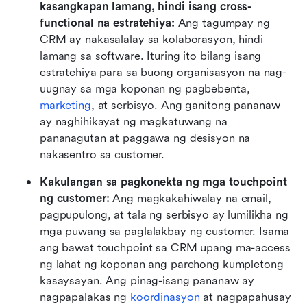
kasangkapan lamang, hindi isang cross-
functional na estratehiya: 
Ang tagumpay ng 
CRM ay nakasalalay sa kolaborasyon, hindi 
lamang sa software. Ituring ito bilang isang 
estratehiya para sa buong organisasyon na nag-
uugnay sa mga koponan ng pagbebenta, 
marketing
, at serbisyo. Ang ganitong pananaw 
ay naghihikayat ng magkatuwang na 
pananagutan at paggawa ng desisyon na 
nakasentro sa customer.
Kakulangan sa pagkonekta ng mga touchpoint 
ng customer: 
Ang magkakahiwalay na email, 
pagpupulong, at tala ng serbisyo ay lumilikha ng 
mga puwang sa paglalakbay ng customer. Isama 
ang bawat touchpoint sa CRM upang ma-access 
ng lahat ng koponan ang parehong kumpletong 
kasaysayan. Ang pinag-isang pananaw ay 
nagpapalakas ng 
koordinasyon
 at nagpapahusay 