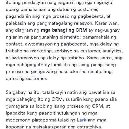
ito ang pundasyon na ginagamit ng mga negosyo 
Konklusyon
upang pamahalaan ang datos ng customer, 
pagandahin ang mga proseso ng pagbebenta, at 
Mga Madalas Itanong
palakasin ang pangmatagalang relasyon. Karaniwan, 
ang diagram ng 
mga bahagi ng CRM
 ay nag-uugnay 
Kaugnay na pagbasa
ng anim na pangunahing elemento: pamamahala ng 
contact, awtomasyon ng pagbebenta, mga daloy ng 
trabaho sa marketing, serbisyo sa customer, analytics, 
at awtomasyon ng daloy ng trabaho. Sama-sama, ang 
mga bahaging ito ay lumilikha ng isang pinag-isang 
proseso na ginagawang nasusukat na resulta ang 
datos ng customer. 
Sa gabay na ito, tatalakayin natin ang bawat isa sa 
mga bahaging ito ng CRM, susuriin kung paano sila 
gumagana sa loob ng isang proseso ng CRM, at 
ipapakita kung paano tinutulungan ng mga 
modernong plataporma tulad ng 
Lark
 ang mga 
koponan na maisakatuparan ang estratehiya.