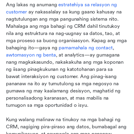
Ang lakas ng anumang 
estratehiya sa relasyon ng 
customer
 ay nakasalalay sa kung gaano kahusay na 
nagtutulungan ang mga pangunahing sistema nito. 
Mahalaga ang mga bahagi ng CRM dahil tinutukoy 
nila ang estruktura na nag-uugnay sa datos, tao, at 
mga proseso sa buong organisasyon. Kapag ang mga 
bahaging ito—gaya ng 
pamamahala ng contact
, 
awtomasyon ng benta
, at analytics—ay gumagana 
nang magkakasundo, nakakakuha ang mga koponan 
ng iisang pinagkukunan ng katotohanan para sa 
bawat interaksiyon ng customer. Ang pinag-isang 
pananaw na ito ay tumutulong sa mga negosyo na 
gumawa ng may kaalamang desisyon, maghatid ng 
personalisadong karanasan, at mas mabilis na 
tumugon sa mga oportunidad o isyu. 
Kung walang malinaw na tinukoy na mga bahagi ng 
CRM, nagiging pira-piraso ang datos, bumabagal ang 
komunikasyon, at nawawala ang mga pananaw 