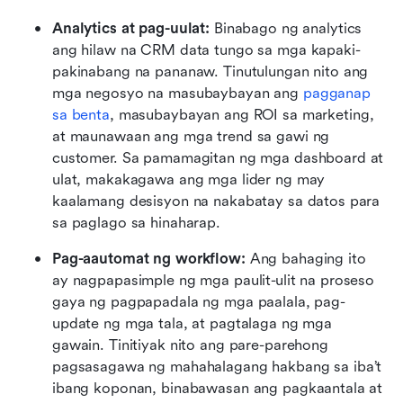
Analytics at pag-uulat: 
Binabago ng analytics 
ang hilaw na CRM data tungo sa mga kapaki-
pakinabang na pananaw. Tinutulungan nito ang 
mga negosyo na masubaybayan ang 
pagganap 
sa benta
, masubaybayan ang ROI sa marketing, 
at maunawaan ang mga trend sa gawi ng 
customer. Sa pamamagitan ng mga dashboard at 
ulat, makakagawa ang mga lider ng may 
kaalamang desisyon na nakabatay sa datos para 
sa paglago sa hinaharap.
Pag-aautomat ng workflow: 
Ang bahaging ito 
ay nagpapasimple ng mga paulit-ulit na proseso 
gaya ng pagpapadala ng mga paalala, pag-
update ng mga tala, at pagtalaga ng mga 
gawain. Tinitiyak nito ang pare-parehong 
pagsasagawa ng mahahalagang hakbang sa iba’t 
ibang koponan, binabawasan ang pagkaantala at 