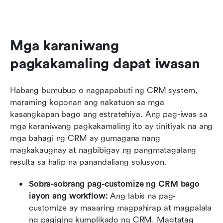
Mga karaniwang 
pagkakamaling dapat iwasan
Habang bumubuo o nagpapabuti ng CRM system, 
maraming koponan ang nakatuon sa mga 
kasangkapan bago ang estratehiya. Ang pag-iwas sa 
mga karaniwang pagkakamaling ito ay tinitiyak na ang 
mga bahagi ng CRM ay gumagana nang 
magkakaugnay at nagbibigay ng pangmatagalang 
resulta sa halip na panandaliang solusyon.
Sobra-sobrang pag-customize ng CRM bago 
iayon ang workflow: 
Ang labis na pag-
customize ay maaaring magpahirap at magpalala 
ng pagiging kumplikado ng CRM. Magtatag 