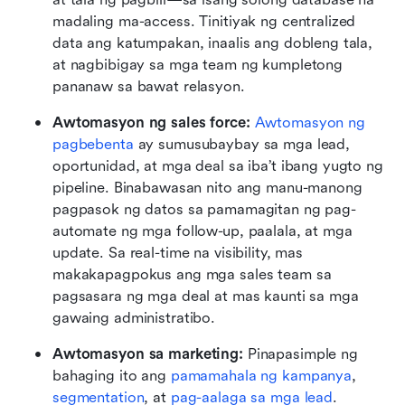
madaling ma-access. Tinitiyak ng centralized 
data ang katumpakan, inaalis ang dobleng tala, 
at nagbibigay sa mga team ng kumpletong 
pananaw sa bawat relasyon.
Awtomasyon ng sales force: 
Awtomasyon ng 
pagbebenta
 ay sumusubaybay sa mga lead, 
oportunidad, at mga deal sa iba’t ibang yugto ng 
pipeline. Binabawasan nito ang manu-manong 
pagpasok ng datos sa pamamagitan ng pag-
automate ng mga follow-up, paalala, at mga 
update. Sa real-time na visibility, mas 
makakapagpokus ang mga sales team sa 
pagsasara ng mga deal at mas kaunti sa mga 
gawaing administratibo.
Awtomasyon sa marketing: 
Pinapasimple ng 
bahaging ito ang 
pamamahala ng kampanya
, 
segmentation
, at 
pag-aalaga sa mga lead
. 