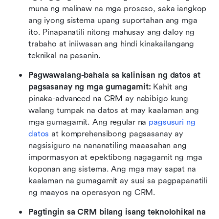
muna ng malinaw na mga proseso, saka iangkop 
ang iyong sistema upang suportahan ang mga 
ito. Pinapanatili nitong mahusay ang daloy ng 
trabaho at iniiwasan ang hindi kinakailangang 
teknikal na pasanin.
Pagwawalang-bahala sa kalinisan ng datos at 
pagsasanay ng mga gumagamit: 
Kahit ang 
pinaka-advanced na CRM ay nabibigo kung 
walang tumpak na datos at may kaalaman ang 
mga gumagamit. Ang regular na 
pagsusuri ng 
datos
 at komprehensibong pagsasanay ay 
nagsisiguro na nananatiling maaasahan ang 
impormasyon at epektibong nagagamit ng mga 
koponan ang sistema. Ang mga may sapat na 
kaalaman na gumagamit ay susi sa pagpapanatili 
ng maayos na operasyon ng CRM.
Pagtingin sa CRM bilang isang teknolohikal na 