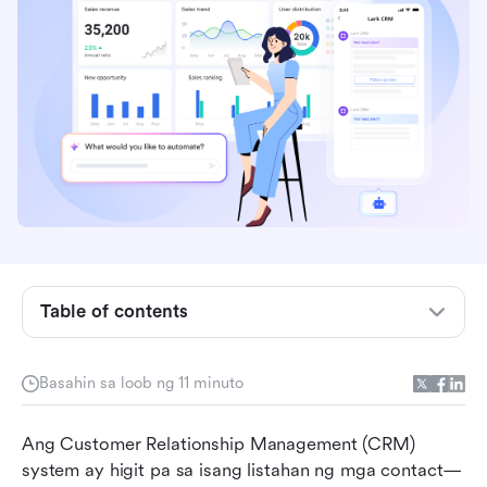
Bakít mahalaga ang mga bahagi ng CRM?
Pangunahing mga bahagi ng CRM system
Table of contents
Isama lahat sa isa: Piliin ang Lark bilang iyong
CRM platform
Pinakamahuhusay na gawain para sa
Basahin sa loob ng 11 minuto
epektibong pagpapatupad ng mga bahagi ng
CRM
Ang Customer Relationship Management (CRM) 
system ay higit pa sa isang listahan ng mga contact—
Mga karaniwang pagkakamaling dapat iwasan