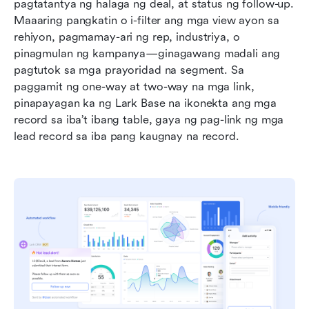
pagtatantya ng halaga ng deal, at status ng follow-up. 
Maaaring pangkatin o i-filter ang mga view ayon sa 
rehiyon, pagmamay-ari ng rep, industriya, o 
pinagmulan ng kampanya—ginagawang madali ang 
pagtutok sa mga prayoridad na segment. Sa 
paggamit ng one-way at two-way na mga link, 
pinapayagan ka ng Lark Base na ikonekta ang mga 
record sa iba’t ibang table, gaya ng pag-link ng mga 
lead record sa iba pang kaugnay na record.