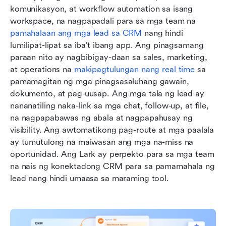
komunikasyon, at workflow automation sa isang 
workspace, na nagpapadali para sa mga team na 
pamahalaan ang mga lead sa CRM
 nang hindi 
lumilipat-lipat sa iba’t ibang app. Ang pinagsamang 
paraan nito ay nagbibigay-daan sa sales, marketing, 
at operations na 
makipagtulungan nang real time
 sa 
pamamagitan ng mga pinagsasaluhang gawain, 
dokumento, at pag-uusap. Ang mga tala ng lead ay 
nananatiling naka-link sa mga chat, follow-up, at file, 
na nagpapabawas ng abala at nagpapahusay ng 
visibility. Ang awtomatikong pag-route at mga paalala 
ay tumutulong na maiwasan ang mga na-miss na 
oportunidad. Ang Lark ay perpekto para sa mga team 
na nais ng konektadong CRM para sa pamamahala ng 
lead nang hindi umaasa sa maraming tool.