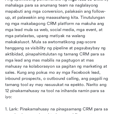
mahalaga para sa anumang team na naglalayong 
Mahahalagang tampok para sa pamamahala ng
mapabuti ang mga conversion, palakasin ang follow-
mga lead sa CRM
up, at palawakin ang maaasahang kita. Tinutulungan 
ng mga makabagong CRM platform na makuha ang 
12 pinakamahusay na CRM tools para mahusay
mga lead mula sa web, social media, mga event, at 
na pamahalaan ang mga lead
mga patalastas, upang matiyak na walang 
makakalusot. Mula sa awtomatikong pag-score 
Paano pumili ng tamang CRM leads platform
hanggang sa visibility ng pipeline at pagsubaybay ng 
Konklusyon
aktibidad, pinapahintulutan ng tamang CRM para sa 
mga lead ang mas mabilis na pagtugon at mas 
Mga Madalas Itanong
mahusay na kolaborasyon sa pagitan ng marketing at 
sales. Kung ang pokus mo ay mga Facebook lead, 
Kaugnay na pagbasa
inbound prospects, o outbound calling, ang pagpili ng 
tamang tool ay may nasusukat na epekto. Narito ang 
12 pinakamahusay na tool na inihanda namin para sa 
iyo:
1. Lark: Pinakamahusay na pinagsamang CRM para sa 