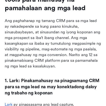
pamahalaan ang mga lead
Ang paghahanap ng tamang CRM para sa mga lead 
ay nakadepende sa kung paano kinukuha, 
sinusubaybayan, at sinusundan ng iyong koponan ang 
mga prospect sa iba’t ibang channel. Ang mga 
kasangkapan sa ibaba ay tumutulong magpasimple ng 
visibility ng pipeline, mag-automate ng mga paalala, 
at magpahusay ng mga conversion. Narito ang 12 sa 
pinakamabisang CRM platform para sa pamamahala 
ng mga lead sa kasalukuyan.
1. Lark: Pinakamahusay na pinagsamang CRM 
para sa mga lead na may konektadong daloy 
ng trabaho ng koponan
Lark
 ay pinagsasama ang lead capture, 