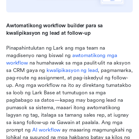
Awtomatikong workflow builder para sa 
kwalipikasyon ng lead at follow-up
Pinapahintulutan ng Lark ang mga team na 
magdisenyo nang biswal ng 
awtomatikong mga 
workflow
 na humahawak sa mga paulit-ulit na aksyon 
sa CRM gaya ng 
kwalipikasyon ng lead
, pagmamarka, 
pag-route ng assignment, at pag-iskedyul ng follow-
up. Ang mga workflow na ito ay direktang tumatakbo 
sa loob ng Lark Base at tumutugon sa mga 
pagbabago sa datos—kapag may bagong lead na 
pumasok sa sistema, maaari itong awtomatikong 
lagyan ng tag, italaga sa tamang sales rep, at iugnay 
sa isang follow-up na Gawain at paalala. Ang mga 
prompt ng 
AI workflow
 ay maaaring magmungkahi ng 
lohikal na susunod na mga hakbang batay sa kilos ng 