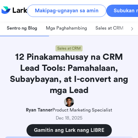
Makipag-ugnayan sa amin
Subukan n
Sentro ng Blog
Mga Paghahambing
Sales at CRM
Pa
Sales at CRM
12 Pinakamahusay na CRM
Lead Tools: Pamahalaan,
Subaybayan, at I-convert ang
mga Lead
Ryan Tanner
Product Marketing Specialist
Dec 18, 2025
Gamitin ang Lark nang LIBRE