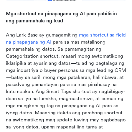
Mga shortcut na pinapagana ng AI para pabilisin 
ang pamamahala ng lead
Ang Lark Base ay gumagamit ng 
mga shortcut sa field 
na pinapagana ng AI
 para sa mas matalinong 
pamamahala ng datos. Sa pamamagitan ng 
Categorization shortcut, maaari mong awtomatikong 
iklasipika at ayusin ang datos—tulad ng pagtalaga ng 
mga industriya o buyer personas sa mga lead ng CRM
—batay sa sarili mong mga patakaran, halimbawa, at 
pasadyang pamantayan para sa mas pinahusay na 
katumpakan. Ang Smart Tags shortcut ay nagbibigay-
daan sa iyo na lumikha, mag-customize, at bumuo ng 
mga mungkahi ng tag na pinapagana ng AI para sa 
iyong datos. Maaaring itakda ang parehong shortcut 
na awtomatikong mag-update tuwing may pagbabago 
sa iyong datos, upang mapanatiling tama at 