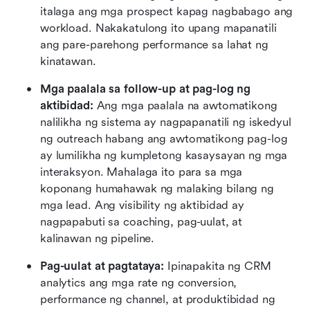
italaga ang mga prospect kapag nagbabago ang 
workload. Nakakatulong ito upang mapanatili 
ang pare-parehong performance sa lahat ng 
kinatawan.
Mga paalala sa follow-up at pag-log ng 
aktibidad:
 Ang mga paalala na awtomatikong 
nalilikha ng sistema ay nagpapanatili ng iskedyul 
ng outreach habang ang awtomatikong pag-log 
ay lumilikha ng kumpletong kasaysayan ng mga 
interaksyon. Mahalaga ito para sa mga 
koponang humahawak ng malaking bilang ng 
mga lead. Ang visibility ng aktibidad ay 
nagpapabuti sa coaching, pag-uulat, at 
kalinawan ng pipeline.
Pag-uulat at pagtataya:
 Ipinapakita ng CRM 
analytics ang mga rate ng conversion, 
performance ng channel, at produktibidad ng 