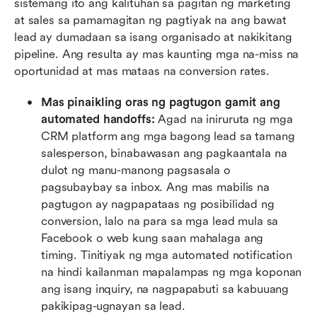
sistemang ito ang kalituhan sa pagitan ng marketing 
at sales sa pamamagitan ng pagtiyak na ang bawat 
lead ay dumadaan sa isang organisado at nakikitang 
pipeline. Ang resulta ay mas kaunting mga na-miss na 
oportunidad at mas mataas na conversion rates.
Mas pinaikling oras ng pagtugon gamit ang 
automated handoffs:
 Agad na iniruruta ng mga 
CRM platform ang mga bagong lead sa tamang 
salesperson, binabawasan ang pagkaantala na 
dulot ng manu-manong pagsasala o 
pagsubaybay sa inbox. Ang mas mabilis na 
pagtugon ay nagpapataas ng posibilidad ng 
conversion, lalo na para sa mga lead mula sa 
Facebook o web kung saan mahalaga ang 
timing. Tinitiyak ng mga automated notification 
na hindi kailanman mapalampas ng mga koponan 
ang isang inquiry, na nagpapabuti sa kabuuang 
pakikipag-ugnayan sa lead.