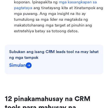
koponan. Ipinapakita ng 
mga kasangkapan sa 
pagtataya
 ang tinatayang kita at itinatampok ang 
mga puwang. Ang mga insight na ito ay 
tumutulong sa mga lider na magtakda ng 
makatotohanang mga target at pinuhin ang 
estratehiya batay sa totoong datos.
Subukan ang isang CRM leads tool na may lahat 
ng mga tampok
Simulan
12 pinakamahusay na CRM 
tools para mahusay na 