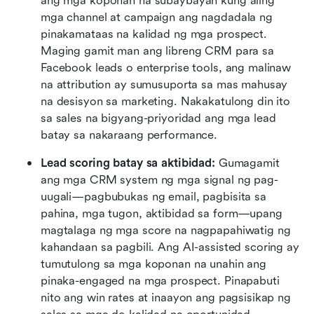
ang mga koponan na subaybayan kung aling 
mga channel at campaign ang nagdadala ng 
pinakamataas na kalidad ng mga prospect. 
Maging gamit man ang libreng CRM para sa 
Facebook leads o enterprise tools, ang malinaw 
na attribution ay sumusuporta sa mas mahusay 
na desisyon sa marketing. Nakakatulong din ito 
sa sales na bigyang-priyoridad ang mga lead 
batay sa nakaraang performance.
Lead scoring batay sa aktibidad:
 Gumagamit 
ang mga CRM system ng mga signal ng pag-
uugali—pagbubukas ng email, pagbisita sa 
pahina, mga tugon, aktibidad sa form—upang 
magtalaga ng mga score na nagpapahiwatig ng 
kahandaan sa pagbili. Ang AI-assisted scoring ay 
tumutulong sa mga koponan na unahin ang 
pinaka-engaged na mga prospect. Pinapabuti 
nito ang win rates at inaayon ang pagsisikap ng 