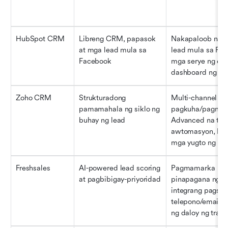
HubSpot CRM
Libreng CRM, papasok 
Nakapaloob na p
at mga lead mula sa 
lead mula sa Fa
Facebook
mga serye ng emai
dashboard ng pip
Zoho CRM
Strukturadong 
Multi-channel na 
pamamahala ng siklo ng 
pagkuha/pagmama
buhay ng lead
Advanced na tag
awtomasyon, Naa
mga yugto ng pip
Freshsales
AI-powered lead scoring 
Pagmamarka ng l
at pagbibigay-priyoridad
pinapagana ng A
integrang pagsub
telepono/email,
ng daloy ng trab