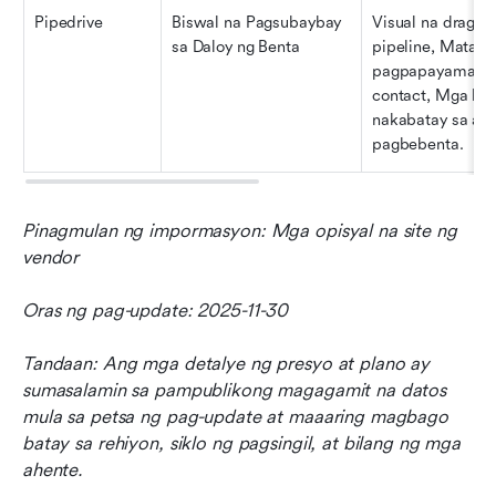
Pipedrive
Biswal na Pagsubaybay 
Visual na drag-an
sa Daloy ng Benta
pipeline, Matalin
pagpapayaman ng
contact, Mga ka
nakabatay sa akt
pagbebenta.
Pinagmulan ng impormasyon: Mga opisyal na site ng 
vendor
Oras ng pag-update: 2025-11-30
Tandaan: Ang mga detalye ng presyo at plano ay 
sumasalamin sa pampublikong magagamit na datos 
mula sa petsa ng pag-update at maaaring magbago 
batay sa rehiyon, siklo ng pagsingil, at bilang ng mga 
ahente.