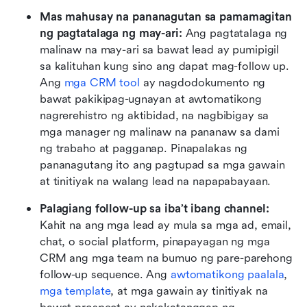
Mas mahusay na pananagutan sa pamamagitan 
ng pagtatalaga ng may-ari:
 Ang pagtatalaga ng 
malinaw na may-ari sa bawat lead ay pumipigil 
sa kalituhan kung sino ang dapat mag-follow up. 
Ang 
mga CRM tool
 ay nagdodokumento ng 
bawat pakikipag-ugnayan at awtomatikong 
nagrerehistro ng aktibidad, na nagbibigay sa 
mga manager ng malinaw na pananaw sa dami 
ng trabaho at pagganap. Pinapalakas ng 
pananagutang ito ang pagtupad sa mga gawain 
at tinitiyak na walang lead na napapabayaan.
Palagiang follow-up sa iba’t ibang channel:
Kahit na ang mga lead ay mula sa mga ad, email, 
chat, o social platform, pinapayagan ng mga 
CRM ang mga team na bumuo ng pare-parehong 
follow-up sequence. Ang 
awtomatikong paalala
, 
mga template
, at mga gawain ay tinitiyak na 