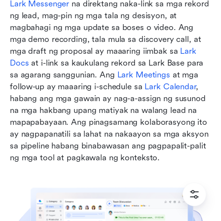
Lark Messenger
 na direktang naka-link sa mga rekord 
ng lead, mag-pin ng mga tala ng desisyon, at 
magbahagi ng mga update sa boses o video. Ang 
mga demo recording, tala mula sa discovery call, at 
mga draft ng proposal ay maaaring iimbak sa 
Lark 
Docs
 at i-link sa kaukulang rekord sa Lark Base para 
sa agarang sanggunian. Ang 
Lark Meetings
 at mga 
follow-up ay maaaring i-schedule sa 
Lark Calendar
, 
habang ang mga gawain ay nag-a-assign ng susunod 
na mga hakbang upang matiyak na walang lead na 
mapapabayaan. Ang pinagsamang kolaborasyong ito 
ay nagpapanatili sa lahat na nakaayon sa mga aksyon 
sa pipeline habang binabawasan ang pagpapalit-palit 
ng mga tool at pagkawala ng konteksto.