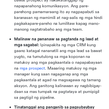
bawat prospect ay nakakatanggap ng 
napapanahong komunikasyon. Ang pare-
parehong pamamaraang ito ay nagpapabuti sa 
karanasan ng mamimili at nag-aalis ng mga hindi 
pagkakapare-pareho na lumilitaw kapag mano-
manong nagtatrabaho ang mga team.
Malinaw na pananaw sa pagtanda ng lead at 
mga sagabal:
 Ipinapakita ng mga CRM kung 
gaano katagal nananatili ang mga lead sa bawat 
yugto, na tumutulong sa mga koponan na 
matukoy ang mga pagkaantala o napapabayaan 
na 
mga prospect
. Maaaring matukoy ng mga 
manager kung saan nagaganap ang mga 
pagkaantala at agad na magsagawa ng tamang 
aksyon. Ang ganitong kalinawan ay nagbibigay-
daan sa mas tumpak na pagtataya at pumipigil 
sa pagtigil ng pipeline.
Tinatanggal ang panganib sa pagsubaybay 