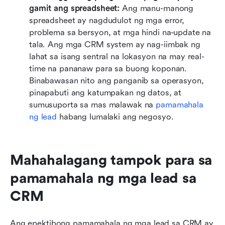
gamit ang spreadsheet:
 Ang manu-manong 
spreadsheet ay nagdudulot ng mga error, 
problema sa bersyon, at mga hindi na-update na 
tala. Ang mga CRM system ay nag-iimbak ng 
lahat sa isang sentral na lokasyon na may real-
time na pananaw para sa buong koponan. 
Binabawasan nito ang panganib sa operasyon, 
pinapabuti ang katumpakan ng datos, at 
sumusuporta sa mas malawak na 
pamamahala 
ng lead
 habang lumalaki ang negosyo.
Mahahalagang tampok para sa 
pamamahala ng mga lead sa 
CRM
Ang epektibong pamamahala ng mga lead sa CRM ay 