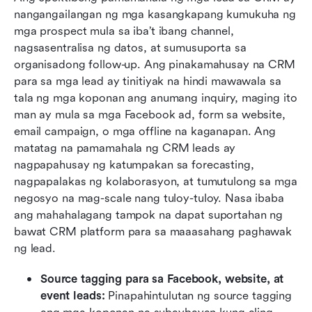
nangangailangan ng mga kasangkapang kumukuha ng 
mga prospect mula sa iba’t ibang channel, 
nagsasentralisa ng datos, at sumusuporta sa 
organisadong follow-up. Ang pinakamahusay na CRM 
para sa mga lead ay tinitiyak na hindi mawawala sa 
tala ng mga koponan ang anumang inquiry, maging ito 
man ay mula sa mga Facebook ad, form sa website, 
email campaign, o mga offline na kaganapan. Ang 
matatag na pamamahala ng CRM leads ay 
nagpapahusay ng katumpakan sa forecasting, 
nagpapalakas ng kolaborasyon, at tumutulong sa mga 
negosyo na mag-scale nang tuloy-tuloy. Nasa ibaba 
ang mahahalagang tampok na dapat suportahan ng 
bawat CRM platform para sa maaasahang paghawak 
ng lead.
Source tagging para sa Facebook, website, at 
event leads:
 Pinapahintulutan ng source tagging 