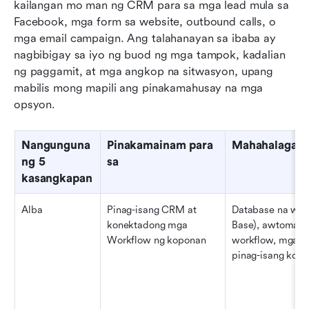
kailangan mo man ng CRM para sa mga lead mula sa 
Facebook, mga form sa website, outbound calls, o 
mga email campaign. Ang talahanayan sa ibaba ay 
nagbibigay sa iyo ng buod ng mga tampok, kadalian 
ng paggamit, at mga angkop na sitwasyon, upang 
mabilis mong mapili ang pinakamahusay na mga 
opsyon.
Nangunguna
Pinakamainam para 
Mahahalagan
ng 5 
sa
kasangkapan
Alba
Pinag-isang CRM at 
Database na wala
konektadong mga 
Base), awtomati
Workflow ng koponan
workflow, mga AI 
pinag-isang kola