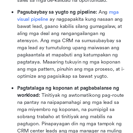
sales sa mga de-kalidad na oportunidad.
Pagsubaybay sa yugto ng pipeline:
 Ang 
mga 
visual pipeline
 ay nagpapakita kung nasaan ang 
bawat lead, gaano kabilis silang gumagalaw, at 
aling mga deal ang nangangailangan ng 
atensyon. Ang mga CRM na sumusubaybay sa 
mga lead ay tumutulong upang maiwasan ang 
pagkaantala at mapabuti ang katumpakan ng 
pagtataya. Maaaring tukuyin ng mga koponan 
ang mga pattern, pinuhin ang mga proseso, at i-
optimize ang pagsisikap sa bawat yugto.
Pagtatalaga ng koponan at pagbabalanse ng 
workload:
 Tinitiyak ng awtomatikong pag-route 
na pantay na naipapamahagi ang mga lead sa 
mga miyembro ng koponan, na pumipigil sa 
sobrang trabaho at tinitiyak ang mabilis na 
pagtugon. Pinapayagan din ng mga tampok ng 
CRM center leads ang mga manager na muling 