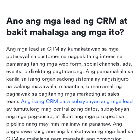
Ano ang mga lead ng CRM at 
bakit mahalaga ang mga ito?
Ang mga lead sa CRM ay kumakatawan sa mga 
potensyal na customer na nagpakita ng interes sa 
pamamagitan ng mga web form, social channels, ads, 
events, o direktang pagtatanong. Ang pamamahala sa 
kanila sa isang organisadong sistema ay nagsisiguro 
na walang mawawala, maaantala, o mamamali ng 
paghawak sa pagitan ng mga marketing at sales 
team. 
Ang isang CRM para subaybayan ang mga lead
ay tumutulong mag-centralize ng datos, subaybayan 
ang mga pag-uusap, at ilipat ang mga prospect sa 
pipeline nang may mas malinaw na pananaw. Ang 
pag-unawa kung ano ang kinakatawan ng mga lead sa 
CRM ay mahalaga para mapabuti ang conversion 